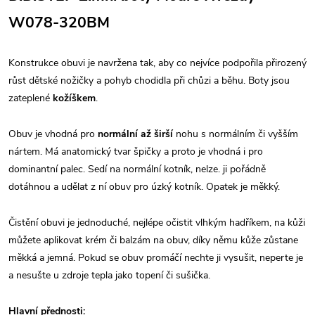
W078-320BM
Konstrukce obuvi je navržena tak, aby co nejvíce podpořila přirozený
růst dětské nožičky a pohyb chodidla při chůzi a běhu. Boty jsou
zateplené
kožíškem
.
Obuv je vhodná pro
normální až širší
nohu s normálním či vyšším
nártem. Má anatomický tvar špičky a proto je vhodná i pro
dominantní palec. Sedí na normální kotník, nelze. ji pořádně
dotáhnou a udělat z ní obuv pro úzký kotník. Opatek je měkký.
Čistění obuvi je jednoduché, nejlépe očistit vlhkým hadříkem, na kůži
můžete aplikovat krém či balzám na obuv, díky němu kůže zůstane
měkká a jemná. Pokud se obuv promáčí nechte ji vysušit, neperte je
a nesušte u zdroje tepla jako topení či sušička.
Hlavní přednosti: