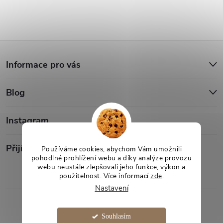
Z
Informace pro vás
á
Blog
p
a
Instagram
t
Přijímáme online platby
Používáme cookies, abychom Vám umožnili
pohodlné prohlížení webu a díky analýze provozu
webu neustále zlepšovali jeho funkce, výkon a
í
použitelnost. Více informací
zde
.
Nastavení
Copyright 2026
Desami
. Všechna práva vyhrazena.
Souhlasím