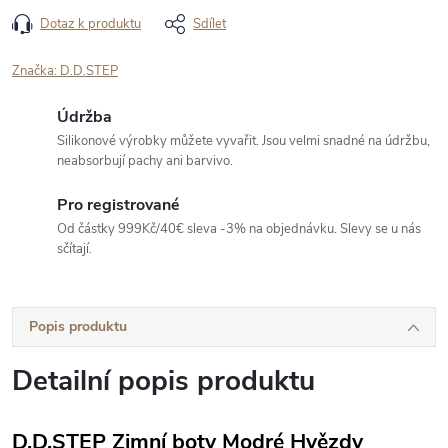
Dotaz k produktu
Sdílet
Značka:
D.D.STEP
Údržba
Silikonové výrobky můžete vyvařit. Jsou velmi snadné na údržbu,
neabsorbují pachy ani barvivo.
Pro registrované
Od částky 999Kč/40€ sleva -3% na objednávku. Slevy se u nás
sčítají.
Popis produktu
Detailní popis produktu
D.D.STEP Zimní boty Modré Hvězdy