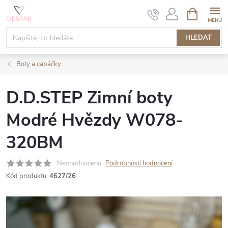
Přejít
NÁKUPNÍ
KOŠÍK
na
obsah
HLEDAT
Boty a capáčky
D.D.STEP Zimní boty
Modré Hvězdy W078-
320BM
Neohodnoceno
Podrobnosti hodnocení
Kód produktu:
4627/26