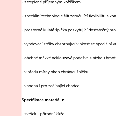
- zateplené příjemným kožíškem
- speciální technologie šití zaručující flexibilitu a ko
- prostorná kulatá špička poskytující dostatečný pro
- vyndavací stélky absorbující vlhkost se speciální v
- ohebné měkké neklouzavé podešve s nízkou hmot
- v předu mírný okop chránící špičku
- vhodná i pro začínající chodce
Specifikace materiálu:
- svršek - přírodní kůže