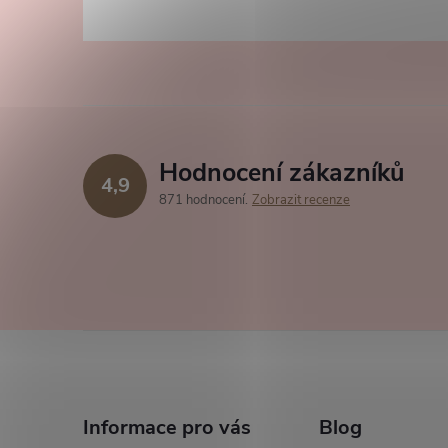
Hodnocení zákazníků
4,9
871 hodnocení
Zobrazit recenze
Z
á
Informace pro vás
Blog