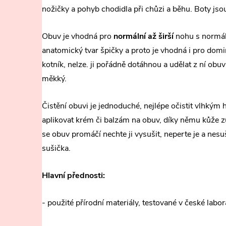
nožičky a pohyb chodidla při chůzi a běhu. Boty js
Obuv je vhodná pro
normální až širší
nohu s normál
anatomický tvar špičky a proto je vhodná i pro domi
kotník, nelze. ji pořádně dotáhnou a udělat z ní obuv
měkký.
Čistění obuvi je jednoduché, nejlépe očistit vlhkým
aplikovat krém či balzám na obuv, díky němu kůže 
se obuv promáčí nechte ji vysušit, neperte je a nesuš
sušička.
Hlavní přednosti:
- použité přírodní materiály, testované v české labor