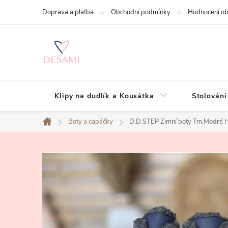
Přejít
Doprava a platba
Obchodní podmínky
Hodnocení o
na
obsah
Klipy na dudlík a Kousátka
Stolování
Boty a capáčky
D.D.STEP Zimní boty Tm.Modr
Domů