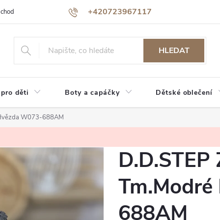
+420723967117
bchodu
Jak nakupovat
Reklamace a vrácení zboží
Podmínky oc
HLEDAT
 pro děti
Boty a capáčky
Dětské oblečení
é Hvězda W073-688AM
D.D.STEP 
Tm.Modré
688AM