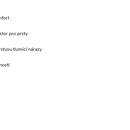
mfort
stor pro prsty
rstvou tlumící nárazy
ností