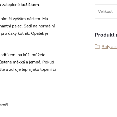
ou zateplené
kožíškem
.
Velikost
:
ním či vyšším nártem. Má
nantní palec. Sedí na normální
 pro úzký kotník. Opatek je
Produkt n
Boty a 
 hadříkem, na kůži můžete
zůstane měkká a jemná. Pokud
te u zdroje tepla jako topení či
atoři