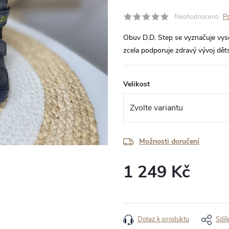
Neohodnoceno
P
Obuv D.D. Step se vyznačuje vyso
zcela podporuje zdravý vývoj dět
Velikost
Možnosti doručení
1 249 Kč
Měrná
cena:
Dotaz k produktu
Sdíl