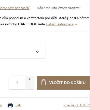
odrobnosti hodnocení
Kód produktu:
Zvolte variantu
kým pohodlím a komfortem pro děti, které ji nosí a přitom
ské nožičky.
BAREFOOT řada
Detailní informace
VLOŽIT DO KOŠÍKU
et
Tisk
Značka:
D.D.STEP