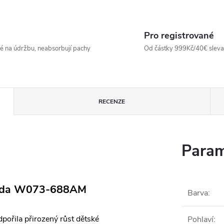
Pro registrované
né na údržbu, neabsorbují pachy
Od částky 999Kč/40€ sleva -
RECENZE
Param
ězda W073-688AM
Barva
:
dpořila přirozený růst dětské
Pohlaví
: