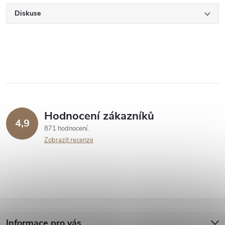
Diskuse
Hodnocení zákazníků
4,9
871 hodnocení
Zobrazit recenze
Z
Informace pro vás