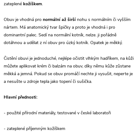
zateplené
kožíškem
.
Obuv je vhodná pro
normální až širší
nohu s normálním či vyšším
nártem. Má anatomický tvar špičky a proto je vhodná i pro
dominantní palec. Sedí na normální kotník, nelze. ji pořádně
dotáhnou a udělat z ní obuv pro úzký kotník. Opatek je měkký.
Čistění obuvi je jednoduché, nejlépe očistit vlhkým hadříkem, na kůži
můžete aplikovat krém či balzám na obuv, díky němu kůže zůstane
měkká a jemná. Pokud se obuv promáčí nechte ji vysušit, neperte je
a nesušte u zdroje tepla jako topení či sušička.
Hlavní přednosti:
- použité přírodní materiály, testované v české laboratoři
- zateplené příjemným kožíškem