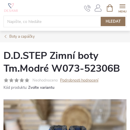
Přejít
NÁKUPNÍ
KOŠÍK
na
obsah
HLEDAT
Boty a capáčky
D.D.STEP Zimní boty
Tm.Modré W073-52306B
Neohodnoceno
Podrobnosti hodnocení
Kód produktu:
Zvolte variantu