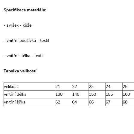
Specifikace materiálu:
- svršek - kůže
- vnitřní podšívka - textil
- vnitřní stélka - textil
Tabulka velikostí
velikost
21
22
23
24
25
vnitřní délka
138
145
150
155
160
vnitřní šířka
62
64
66
67
68