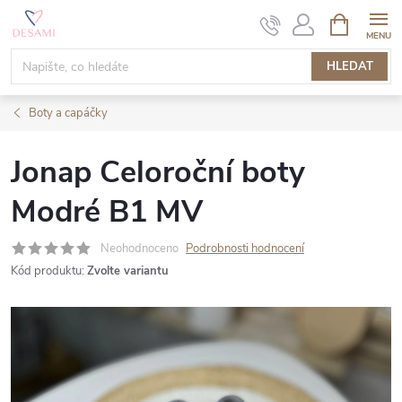
Přejít
NÁKUPNÍ
KOŠÍK
na
obsah
HLEDAT
Boty a capáčky
Jonap Celoroční boty
Modré B1 MV
Neohodnoceno
Podrobnosti hodnocení
Kód produktu:
Zvolte variantu