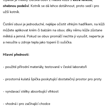
ohebnou podešví
. Kotník se dá lehce dotáhnout, proto sedí i pro
užší kotník.
Čistění obuvi je jednoduché, nejlépe očistit vlhkým hadříkem, na kůži
můžete aplikovat krém či balzám na obuv, díky němu kůže zůstane
měkká a jemná. Pokud se obuv promáčí nechte ji vysušit, neperte je
a nesušte u zdroje tepla jako topení či sušička.
Hlavní přednosti:
- použité přírodní materiály, testované v české laboratoři
- prostorná kulatá špička poskytující dostatečný prostor pro prsty
- vyndavací stélky absorbující vlhkost
- vhodná i pro začínající chodce