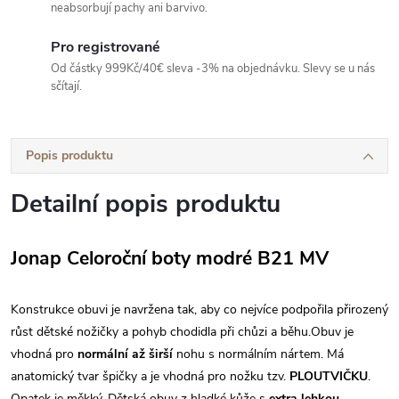
neabsorbují pachy ani barvivo.
Pro registrované
Od částky 999Kč/40€ sleva -3% na objednávku. Slevy se u nás
sčítají.
Popis produktu
Detailní popis produktu
Jonap Celoroční boty modré B21 MV
Konstrukce obuvi je navržena tak, aby co nejvíce podpořila přirozený
růst dětské nožičky a pohyb chodidla při chůzi a běhu.Obuv je
vhodná pro
normální až širší
nohu s normálním nártem. Má
anatomický tvar špičky a je vhodná pro nožku tzv.
PLOUTVIČKU
.
Opatek je měkký.
Dětská obuv z hladké kůže s
extra lehkou,