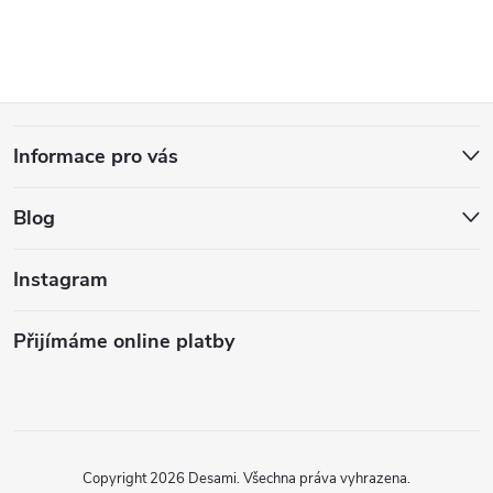
Z
Informace pro vás
á
Blog
p
a
Instagram
t
Přijímáme online platby
í
Copyright 2026
Desami
. Všechna práva vyhrazena.