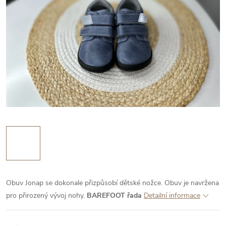
Obuv Jonap se dokonale přizpůsobí dětské nožce. Obuv je navržena
pro přirozený vývoj nohy.
BAREFOOT řada
Detailní informace