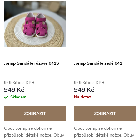
t
t
ů
ů
Jonap Sandále růžové 041S
Jonap Sandále šedé 041
949 Kč bez DPH
949 Kč bez DPH
949 Kč
949 Kč
Skladem
Na dotaz
ZOBRAZIT
ZOBRAZIT
Obuv Jonap se dokonale
Obuv Jonap se dokonale
přizpůsobí dětské nožce. Obuv
přizpůsobí dětské nožce. Obuv