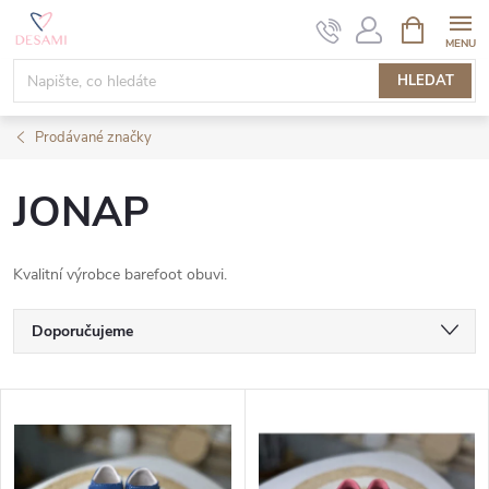
Přejít
NÁKUPNÍ
KOŠÍK
na
obsah
HLEDAT
Prodávané značky
JONAP
Kvalitní výrobce barefoot obuvi.
Ř
Doporučujeme
a
Nejlevnější
V
Nejdražší
z
ý
Nejprodávanější