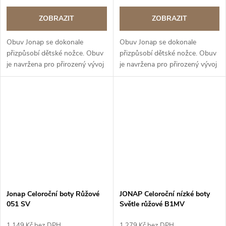
ZOBRAZIT
ZOBRAZIT
Obuv Jonap se dokonale
Obuv Jonap se dokonale
přizpůsobí dětské nožce. Obuv
přizpůsobí dětské nožce. Obuv
je navržena pro přirozený vývoj
je navržena pro přirozený vývoj
nohy. BAREFOOT řada
nohy. BAREFOOT řada
Jonap Celoroční boty Růžové
JONAP Celoroční nízké boty
051 SV
Světle růžové B1MV
1 149 Kč bez DPH
1 279 Kč bez DPH