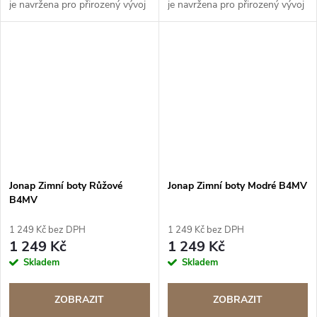
je navržena pro přirozený vývoj
je navržena pro přirozený vývoj
nohy. BAREFOOT řada
nohy. BAREFOOT řada
Jonap Zimní boty Růžové
Jonap Zimní boty Modré B4MV
B4MV
1 249 Kč bez DPH
1 249 Kč bez DPH
1 249 Kč
1 249 Kč
Skladem
Skladem
ZOBRAZIT
ZOBRAZIT