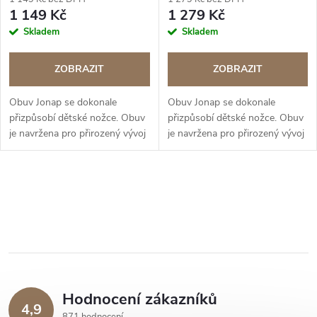
1 149 Kč
1 279 Kč
Skladem
Skladem
ZOBRAZIT
ZOBRAZIT
Obuv Jonap se dokonale
Obuv Jonap se dokonale
přizpůsobí dětské nožce. Obuv
přizpůsobí dětské nožce. Obuv
je navržena pro přirozený vývoj
je navržena pro přirozený vývoj
nohy. BAREFOOT řada
nohy. BAREFOOT řada
O
v
l
á
Hodnocení zákazníků
d
4,9
871 hodnocení