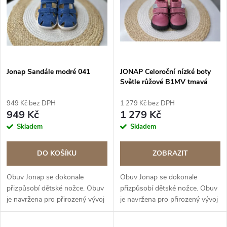
e
p
Abecedně
n
i
í
s
Jonap Sandále modré 041
JONAP Celoroční nízké boty
p
Světle růžové B1MV tmavá
p
podrážka
r
949 Kč bez DPH
1 279 Kč bez DPH
r
949 Kč
1 279 Kč
o
Skladem
Skladem
o
d
DO KOŠÍKU
ZOBRAZIT
d
u
Obuv Jonap se dokonale
Obuv Jonap se dokonale
u
přizpůsobí dětské nožce. Obuv
přizpůsobí dětské nožce. Obuv
k
je navržena pro přirozený vývoj
je navržena pro přirozený vývoj
k
nohy. BAREFOOT řada
nohy. BAREFOOT řada