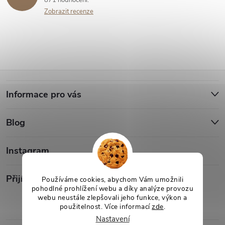
a
Zobrazit recenze
c
í
p
Z
r
Informace pro vás
á
v
Blog
p
k
y
a
Instagram
v
t
Přijímáme online platby
Používáme cookies, abychom Vám umožnili
ý
pohodlné prohlížení webu a díky analýze provozu
webu neustále zlepšovali jeho funkce, výkon a
í
použitelnost. Více informací
zde
.
p
Nastavení