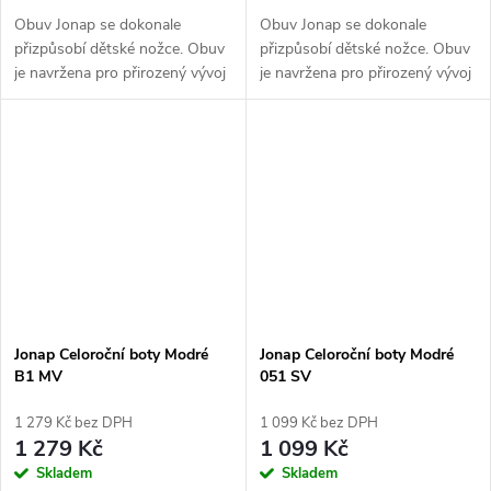
Obuv Jonap se dokonale
Obuv Jonap se dokonale
přizpůsobí dětské nožce. Obuv
přizpůsobí dětské nožce. Obuv
je navržena pro přirozený vývoj
je navržena pro přirozený vývoj
nohy. BAREFOOT řada
nohy. BAREFOOT řada
Jonap Celoroční boty Modré
Jonap Celoroční boty Modré
B1 MV
051 SV
1 279 Kč bez DPH
1 099 Kč bez DPH
1 279 Kč
1 099 Kč
Skladem
Skladem