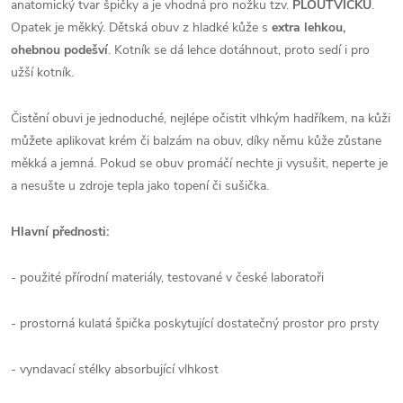
anatomický tvar špičky a je vhodná pro nožku tzv.
PLOUTVIČKU
.
Opatek je měkký.
Dětská obuv z hladké kůže s
extra lehkou,
ohebnou podešví
. Kotník se dá lehce dotáhnout, proto sedí i pro
užší kotník.
Čistění obuvi je jednoduché, nejlépe očistit vlhkým hadříkem, na kůži
můžete aplikovat krém či balzám na obuv, díky němu kůže zůstane
měkká a jemná. Pokud se obuv promáčí nechte ji vysušit, neperte je
a nesušte u zdroje tepla jako topení či sušička.
Hlavní přednosti:
- použité přírodní materiály, testované v české laboratoři
- prostorná kulatá špička poskytující dostatečný prostor pro prsty
- vyndavací stélky absorbující vlhkost