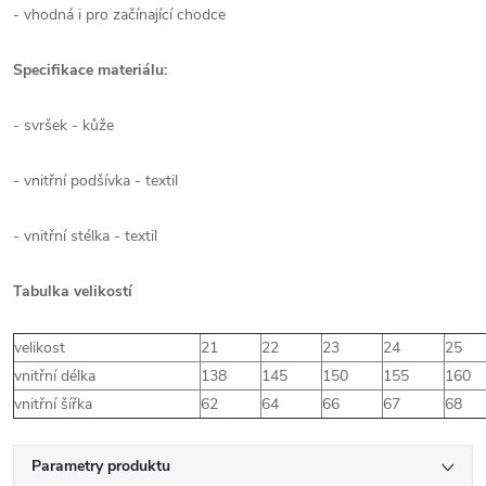
- vhodná i pro začínající chodce
Specifikace materiálu:
- svršek - kůže
- vnitřní podšívka - textil
- vnitřní stélka - textil
Tabulka velikostí
velikost
21
22
23
24
25
vnitřní délka
138
145
150
155
160
vnitřní šířka
62
64
66
67
68
Parametry produktu