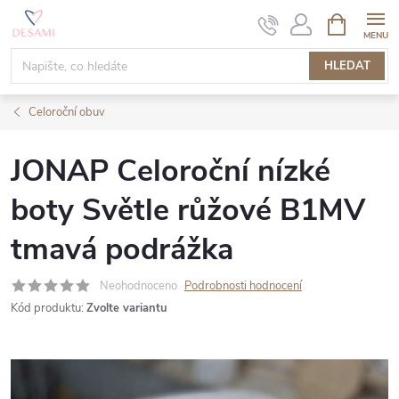
Přejít
NÁKUPNÍ
KOŠÍK
na
obsah
HLEDAT
Celoroční obuv
JONAP Celoroční nízké
boty Světle růžové B1MV
tmavá podrážka
Neohodnoceno
Podrobnosti hodnocení
Kód produktu:
Zvolte variantu