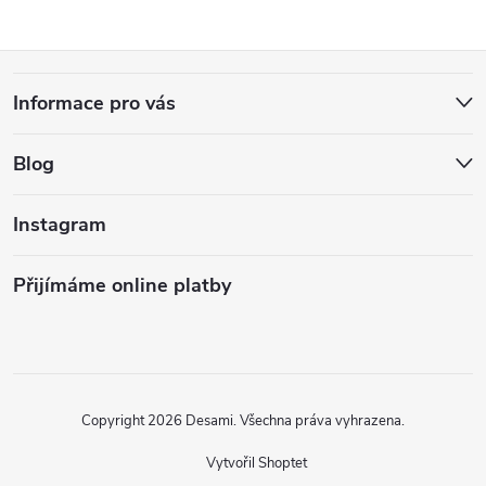
Z
Informace pro vás
á
Blog
p
a
Instagram
t
Přijímáme online platby
í
Copyright 2026
Desami
. Všechna práva vyhrazena.
Vytvořil Shoptet