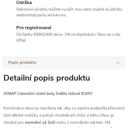
Údržba
Silikonové výrobky můžete vyvařit. Jsou velmi snadné na údržbu,
neabsorbují pachy ani barvivo.
Pro registrované
Od částky 999Kč/40€ sleva -3% na objednávku. Slevy se u nás
sčítají.
Popis produktu
Detailní popis produktu
JONAP Celoroční nízké boty Světle růžové B1MV
Konstrukce obuvi je navržena tak, aby co nejvíce podpořila přirozený
růst dětské nožičky a pohyb chodidla při chůzi a běhu.Obuv je
vhodná pro
normální až širší
nohu s normálním nártem. Má