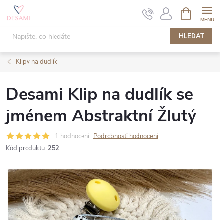
Přejít
NÁKUPNÍ
KOŠÍK
na
obsah
HLEDAT
Klipy na dudlík
Desami Klip na dudlík se
jménem Abstraktní Žlutý
1 hodnocení
Podrobnosti hodnocení
Kód produktu:
252