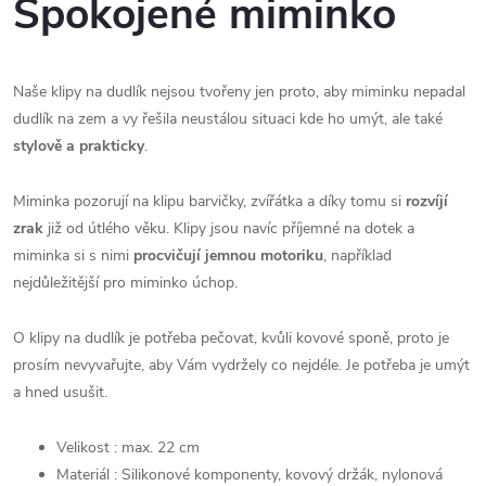
Spokojené miminko
Naše klipy na dudlík nejsou tvořeny jen proto, aby miminku nepadal
dudlík na zem a vy řešila neustálou situaci kde ho umýt, ale také
stylově a prakticky
.
Miminka pozorují na klipu barvičky, zvířátka a díky tomu si
rozvíjí
zrak
již od útlého věku. Klipy jsou navíc příjemné na dotek a
miminka si s nimi
procvičují jemnou motoriku
, například
nejdůležitější pro miminko úchop.
O klipy na dudlík je potřeba pečovat, kvůli kovové sponě, proto je
prosím nevyvařujte, aby Vám vydržely co nejdéle. Je potřeba je umýt
a hned usušit.
Velikost : max. 22 cm
Materiál : Silikonové komponenty, kovový držák, nylonová