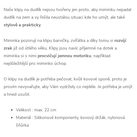
Naše klipy na dudlík nejsou tvořeny jen proto, aby miminku nepadal
dudlík na zem a vy řešila neustálou situaci kde ho umýt, ale také
stylově a prakticky
.
Miminka pozorují na klipu barvičky, zvířátka a díky tomu si
rozvíjí
zrak
již od útlého věku. Klipy jsou navíc příjemné na dotek a
miminka si s nimi
procvičují jemnou motoriku
, například
nejdůležitější pro miminko úchop.
O klipy na dudlík je potřeba pečovat, kvůli kovové sponě, proto je
prosím nevyvařujte, aby Vám vydržely co nejdéle. Je potřeba je umýt
a hned usušit.
Velikost : max. 22 cm
Materiál : Silikonové komponenty, kovový držák, nylonová
šňůrka