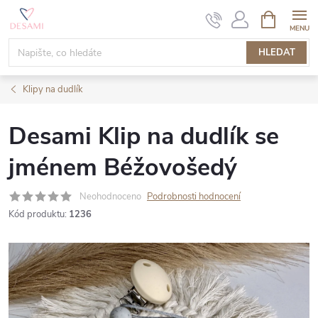
Přejít
NÁKUPNÍ
KOŠÍK
na
obsah
HLEDAT
Klipy na dudlík
Desami Klip na dudlík se
jménem Béžovošedý
Neohodnoceno
Podrobnosti hodnocení
Kód produktu:
1236