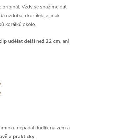
e originál. Vždy se snažíme dát
dá ozdoba a korálek je jinak
usů korálků okolo.
klip udělat delší než 22 cm
, ani
 miminku nepadal dudlík na zem a
lově a prakticky
.