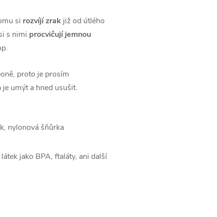
tomu si
rozvíjí zrak
již od útlého
si s nimi
procvičují jemnou
op.
poně, proto je prosím
 je umýt a hned usušit.
ák, nylonová šňůrka
átek jako BPA, ftaláty, ani další