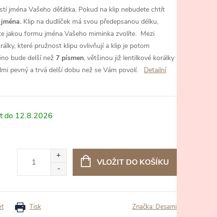
ostí jména Vašeho děťátka. Pokud na klip nebudete chtít
 jména.
Klip na dudlíček má svou předepsanou délku,
ete jakou formu jména Vašeho miminka zvolíte.
Mezi
lky, které pružnost klipu ovlivňují a klip je potom
éno bude delší než
7 písmen
, většinou již lentilkové korálky
lmi pevný a trvá delší dobu než se Vám povolí.
Detailní
12.8.2026
VLOŽIT DO KOŠÍKU
et
Tisk
Značka:
Desami