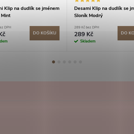
i Klip na dudlík se jménem
Desami Klip na dudlík se 
 Mint
Sloník Modrý
bez DPH
289 Kč bez DPH
Kč
DO KOŠÍKU
289 Kč
DO KO
adem
Skladem