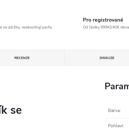
Pro registrované
né na údržbu, neabsorbují pachy
Od částky 999Kč/40€ sleva -
RECENZE
DISKUZE
Param
ík se
Barva
:
Pohlaví
: