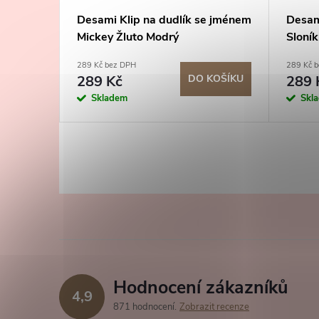
e jménem
Desami Klip na dudlík se jménem
Desam
Mickey Žluto Modrý
Sloník
289 Kč bez DPH
289 Kč 
KOŠÍKU
289 Kč
DO KOŠÍKU
289 
Skladem
Skl
Hodnocení zákazníků
4,9
871 hodnocení
Zobrazit recenze