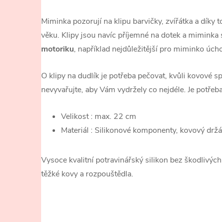
Miminka pozorují na klipu barvičky, zvířátka a díky 
věku. Klipy jsou navíc příjemné na dotek a miminka 
motoriku
, například nejdůležitější pro miminko úch
O klipy na dudlík je potřeba pečovat, kvůli kovové s
nevyvařujte, aby Vám vydržely co nejdéle. Je potřeba
Velikost : max. 22 cm
Materiál : Silikonové komponenty, kovový drž
Vysoce kvalitní potravinářský silikon bez škodlivých l
těžké kovy a rozpouštědla.