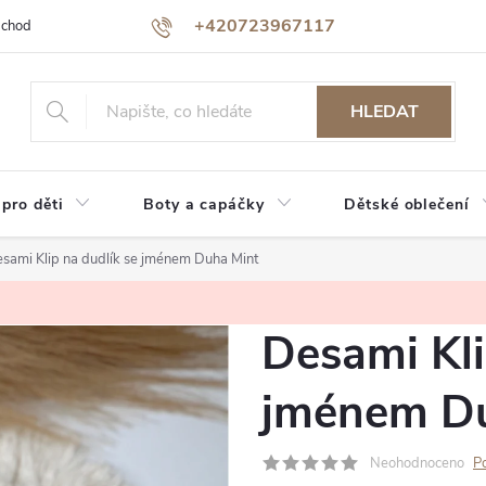
+420723967117
bchodu
Jak nakupovat
Reklamace a vrácení zboží
Podmínky oc
HLEDAT
 pro děti
Boty a capáčky
Dětské oblečení
sami Klip na dudlík se jménem Duha Mint
Desami Kli
jménem Du
Neohodnoceno
P