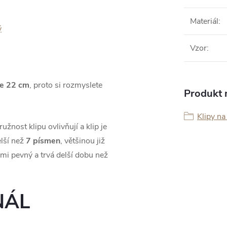
Materiál
:
Vzor
:
e 22 cm
, proto si rozmyslete
Produkt n
Klipy na
žnost klipu ovlivňují a klip je
lší než
7 písmen
, většinou již
lmi pevný a trvá delší dobu než
NÁL