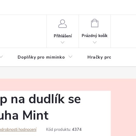
hrany osobních údajů
Zeptejte se
NÁKUPNÍ
KOŠÍK
Prázdný košík
Přihlášení
Doplňky pro miminko
Hračky pro děti
p na dudlík se
ha Mint
odrobnosti hodnocení
Kód produktu:
4374