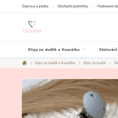
Přejít
Doprava a platba
Obchodní podmínky
Hodnocení o
na
obsah
Klipy na dudlík a Kousátka
Stolování
Klipy na dudlík a Kousátka
Klipy na dudlík
De
Domů