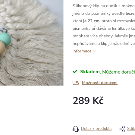
Silikonový klip na dudlík s možn
jméno do poznámky uveďte
beze
která
je 22 cm
, proto si rozmysl
písmenka přidáváme lentilkové korá
mnohem více ohebný. Jakmile jm
nepřidáváme a klip je následně ve
informace
Skladem
Možnosti doručení
289 Kč
Měrná
cena:
Dotaz k produktu
Sdíl