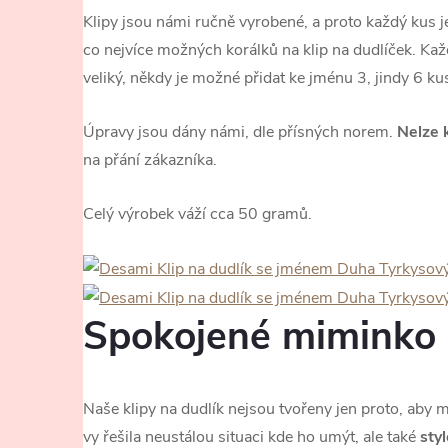
Klipy jsou námi ručně vyrobené, a proto každý kus j
co nejvíce možných korálků na klip na dudlíček. Kaž
veliký, někdy je možné přidat ke jménu 3, jindy 6 k
Úpravy jsou dány námi, dle přísných norem.
Nelze 
na přání zákazníka.
Celý výrobek váží cca 50 gramů.
Spokojené miminko
Naše klipy na dudlík nejsou tvořeny jen proto, aby
vy řešila neustálou situaci kde ho umýt, ale také
sty