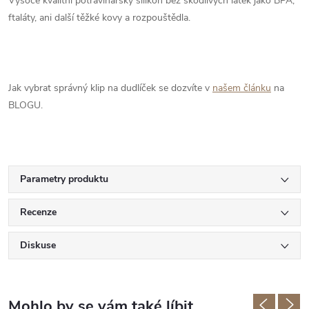
Vysoce kvalitní potravinářský silikon bez škodlivých látek jako BPA,
ftaláty, ani další těžké kovy a rozpouštědla.
Jak vybrat správný klip na dudlíček se dozvíte v
našem článku
na
BLOGU.
Parametry produktu
Recenze
Diskuse