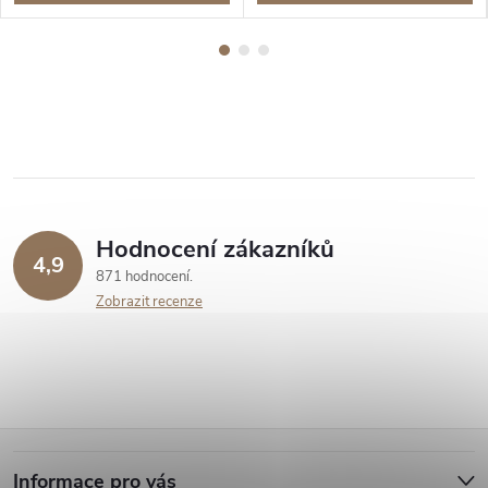
Hodnocení zákazníků
4,9
871 hodnocení
Zobrazit recenze
Z
Informace pro vás