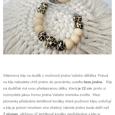
Silikonový klip na dudlík s možností jména Vašeho děťátka. Pokud
na klip nebudete chtít jméno do poznámky uveďte
beze jména.
Klip
na dudlíček má svou předepsanou délku, která
je 22 cm
, proto si
rozmyslete jakou formu jména Vašeho miminka zvolíte.
Mezi
písmenka přidáváme lentilkové korálky, které pružnost klipu ovlivňují
a klip je potom mnohem více ohebný. Jakmile jméno bude delší než
7 písmen
, většinou již lentilkové korálky nepřidáváme a klip je