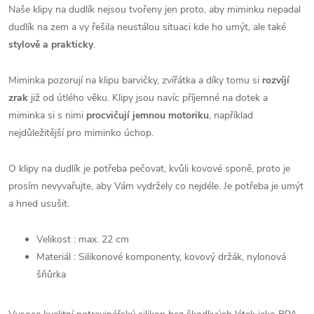
Naše klipy na dudlík nejsou tvořeny jen proto, aby miminku nepadal
dudlík na zem a vy řešila neustálou situaci kde ho umýt, ale také
stylově a prakticky
.
Miminka pozorují na klipu barvičky, zvířátka a díky tomu si
rozvíjí
zrak
již od útlého věku. Klipy jsou navíc příjemné na dotek a
miminka si s nimi
procvičují jemnou motoriku
, například
nejdůležitější pro miminko úchop.
O klipy na dudlík je potřeba pečovat, kvůli kovové sponě, proto je
prosím nevyvařujte, aby Vám vydržely co nejdéle. Je potřeba je umýt
a hned usušit.
Velikost : max. 22 cm
Materiál : Silikonové komponenty, kovový držák, nylonová
šňůrka