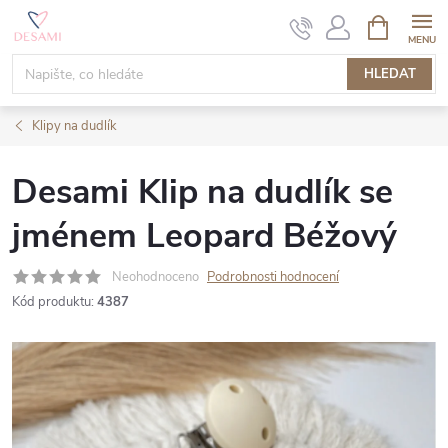
Přejít
NÁKUPNÍ
KOŠÍK
na
obsah
HLEDAT
Klipy na dudlík
Desami Klip na dudlík se
jménem Leopard Béžový
Neohodnoceno
Podrobnosti hodnocení
Kód produktu:
4387