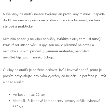
Naše klipy na dudlík nejsou tvořeny jen proto, aby miminku nepadal
dudlík na zem a vy řešila neustálou situaci kde ho umýt, ale také
stylově a prakticky
.
Miminka pozorují na klipu barvičky, zvířátka a díky tomu si
rozvíjí
zrak
již od útlého věku. Klipy jsou navíc příjemné na dotek a
miminka si s nimi
procvičují jemnou motoriku
, například
nejdůležitější pro miminko úchop.
O klipy na dudlík je potřeba pečovat, kvůli kovové sponě, proto je
prosím nevyvařujte, aby Vám vydržely co nejdéle. Je potřeba je umýt
a hned usušit.
Velikost : max. 22 cm
Materiál : Silikonové komponenty, kovový držák, nylonová
šňůrka