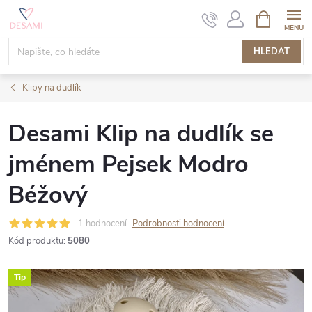
Přejít
NÁKUPNÍ
KOŠÍK
na
obsah
HLEDAT
Klipy na dudlík
Desami Klip na dudlík se
jménem Pejsek Modro
Béžový
1 hodnocení
Podrobnosti hodnocení
Kód produktu:
5080
Tip