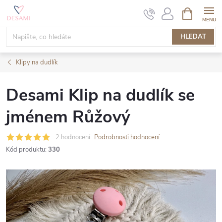
Přejít
NÁKUPNÍ
KOŠÍK
na
obsah
HLEDAT
Klipy na dudlík
Desami Klip na dudlík se
jménem Růžový
2 hodnocení
Podrobnosti hodnocení
Kód produktu:
330