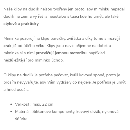
Naše klipy na dudlík nejsou tvořeny jen proto, aby miminku nepadal
dudlík na zem a vy řešila neustálou situaci kde ho umýt, ale také
stylově a prakticky
.
Miminka pozorují na klipu barvičky, zvířátka a díky tomu si
rozvíjí
zrak
již od útlého věku. Klipy jsou navíc příjemné na dotek a
miminka si s nimi
procvičují jemnou motoriku
, například
nejdůležitější pro miminko úchop.
O klipy na dudlík je potřeba pečovat, kvůli kovové sponě, proto je
prosím nevyvařujte, aby Vám vydržely co nejdéle. Je potřeba je umýt
a hned usušit.
Velikost : max. 22 cm
Materiál : Silikonové komponenty, kovový držák, nylonová
šňůrka