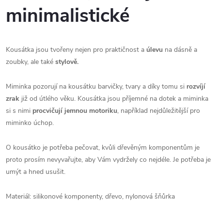
minimalistické
Kousátka jsou tvořeny nejen pro praktičnost a
úlevu
na dásně a
zoubky, ale také
stylově.
Miminka pozorují na kousátku barvičky, tvary a díky tomu si
rozvíjí
zrak
již od útlého věku. Kousátka jsou příjemné na dotek a miminka
si s nimi
procvičují jemnou motoriku
, například nejdůležitější pro
miminko úchop.
O kousátko je potřeba pečovat, kvůli dřevěným komponentům je
proto prosím nevyvařujte, aby Vám vydržely co nejdéle. Je potřeba je
umýt a hned usušit.
Materiál: silikonové komponenty, dřevo, nylonová šňůrka