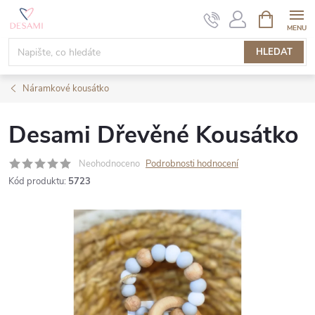
Přejít
NÁKUPNÍ
KOŠÍK
na
obsah
HLEDAT
Náramkové kousátko
Desami Dřevěné Kousátko
Neohodnoceno
Podrobnosti hodnocení
Kód produktu:
5723