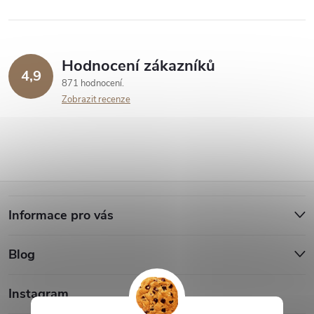
Hodnocení zákazníků
4,9
871 hodnocení
Zobrazit recenze
Z
Informace pro vás
á
Blog
p
a
Instagram