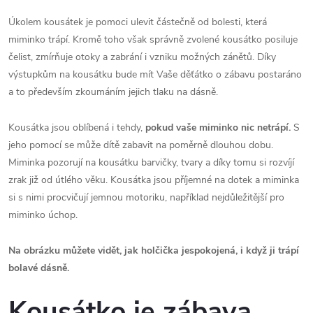
Úkolem kousátek je pomoci ulevit částečně od bolesti, která
miminko trápí. Kromě toho však správně zvolené kousátko posiluje
čelist, zmírňuje otoky a zabrání i vzniku možných zánětů. Díky
výstupkům na kousátku bude mít Vaše děťátko o zábavu postaráno
a to především zkoumáním jejich tlaku na dásně.
Kousátka jsou oblíbená i tehdy,
pokud
vaše miminko nic netrápí.
S
jeho pomocí se může dítě zabavit na poměrně dlouhou dobu.
Miminka pozorují na kousátku barvičky, tvary a díky tomu si rozvíjí
zrak již od útlého věku. Kousátka jsou příjemné na dotek a miminka
si s nimi procvičují jemnou motoriku, například nejdůležitější pro
miminko úchop.
Na obrázku můžete vidět, jak holčička jespokojená, i když ji trápí
bolavé dásně.
Kousátko je zábava