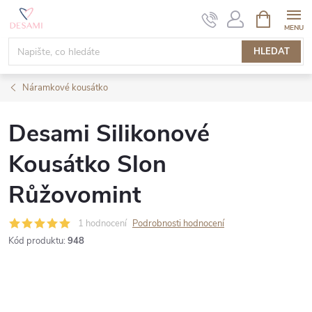
Přejít
NÁKUPNÍ
KOŠÍK
na
obsah
HLEDAT
Náramkové kousátko
Desami Silikonové
Kousátko Slon
Růžovomint
1 hodnocení
Podrobnosti hodnocení
Kód produktu:
948