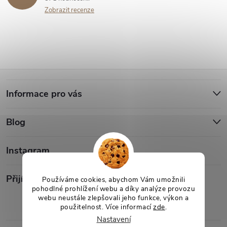
Zobrazit recenze
Z
Informace pro vás
á
Blog
p
a
Instagram
t
Přijímáme online platby
Používáme cookies, abychom Vám umožnili
pohodlné prohlížení webu a díky analýze provozu
webu neustále zlepšovali jeho funkce, výkon a
í
použitelnost. Více informací
zde
.
Nastavení