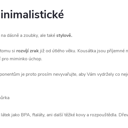
inimalistické
na dásně a zoubky, ale také
stylově.
 tomu si
rozvíjí zrak
již od útlého věku. Kousátka jsou příjemné 
jší pro miminko úchop.
onentům je proto prosím nevyvařujte, aby Vám vydržely co nejd
ňůrka
 látek jako BPA, ftaláty, ani další těžké kovy a rozpouštědla. D