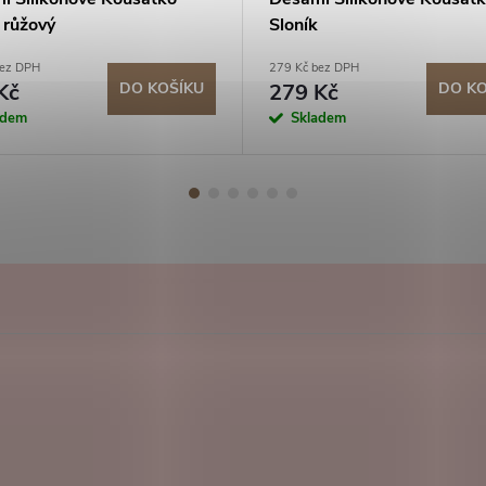
 růžový
Sloník
bez DPH
279 Kč bez DPH
Kč
DO KOŠÍKU
279 Kč
DO KO
adem
Skladem