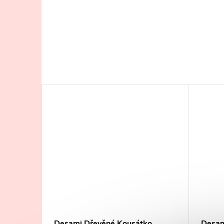
tko Slon
Desami Dřevěné Kousátko
Desam