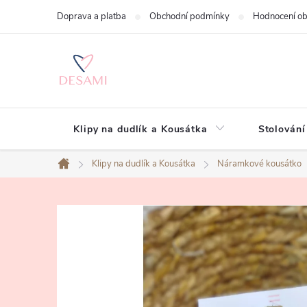
Přejít
Doprava a platba
Obchodní podmínky
Hodnocení o
na
obsah
Klipy na dudlík a Kousátka
Stolování
Klipy na dudlík a Kousátka
Náramkové kousátko
Domů