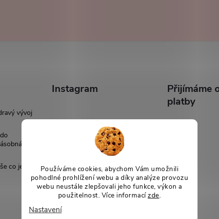
Instagram
Přijímáme o
platby
dravý vývoj
 do
násobná
še co je
Používáme cookies, abychom Vám umožnili
pohodlné prohlížení webu a díky analýze provozu
webu neustále zlepšovali jeho funkce, výkon a
použitelnost. Více informací
zde
.
Nastavení