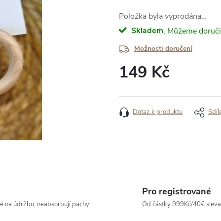
Položka byla vyprodána…
Skladem
Možnosti doručení
149 Kč
Měrná
cena:
Dotaz k produktu
Sdíl
Pro registrované
né na údržbu, neabsorbují pachy
Od částky 999Kč/40€ sleva -