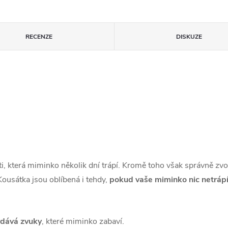
RECENZE
DISKUZE
, která miminko několik dní trápí. Kromě toho však správně zvol
Kousátka jsou oblíbená i tehdy,
pokud vaše miminko nic netráp
ydává zvuky
, které miminko zabaví.