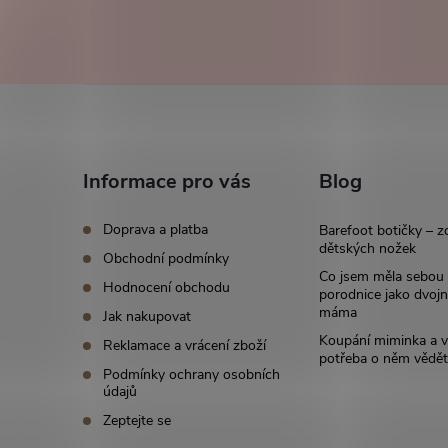
Z
á
Informace pro vás
Blog
p
Doprava a platba
Barefoot botičky – z
a
dětských nožek
Obchodní podmínky
Co jsem měla sebou
Hodnocení obchodu
t
porodnice jako dvoj
máma
Jak nakupovat
í
Koupání miminka a v
Reklamace a vrácení zboží
potřeba o něm vědět
Podmínky ochrany osobních
údajů
Zeptejte se