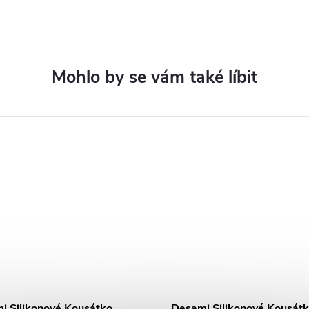
i Silikonové Kousátko
Desami Silikonové Kousát