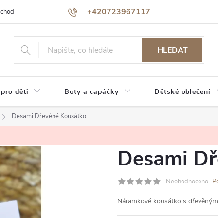
+420723967117
bchodu
Jak nakupovat
Reklamace a vrácení zboží
Podmínky oc
HLEDAT
 pro děti
Boty a capáčky
Dětské oblečení
Desami Dřevěné Kousátko
Desami Dř
Neohodnoceno
P
Náramkové kousátko s dřevěným