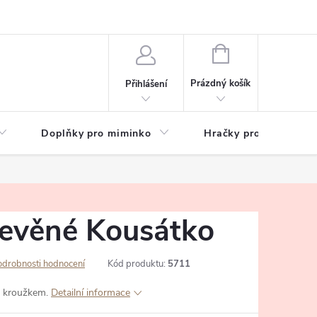
hrany osobních údajů
Zeptejte se
NÁKUPNÍ
KOŠÍK
Prázdný košík
Přihlášení
Doplňky pro miminko
Hračky pro děti
evěné Kousátko
odrobnosti hodnocení
Kód produktu:
5711
 kroužkem.
Detailní informace