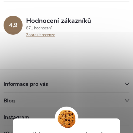
Hodnocení zákazníků
4,9
871 hodnocení
Zobrazit recenze
Z
Informace pro vás
á
Blog
p
a
Instagram