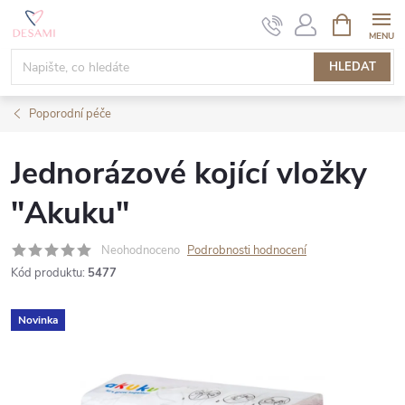
Přejít
NÁKUPNÍ
KOŠÍK
na
obsah
HLEDAT
Poporodní péče
Jednorázové kojící vložky
"Akuku"
Neohodnoceno
Podrobnosti hodnocení
Kód produktu:
5477
Novinka