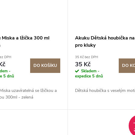
 Miska a lžička 300 ml
Akuku Dětská houbička na
á
pro kluky
bez DPH
35 Kč bez DPH
Kč
35 Kč
DO KOŠÍKU
DO K
adem -
Skladem -
ce 5 dnů
expedice 5 dnů
iska uzavíratelná se lžičkou a
Dětská houbička s veselým mot
ou 300ml - zelená