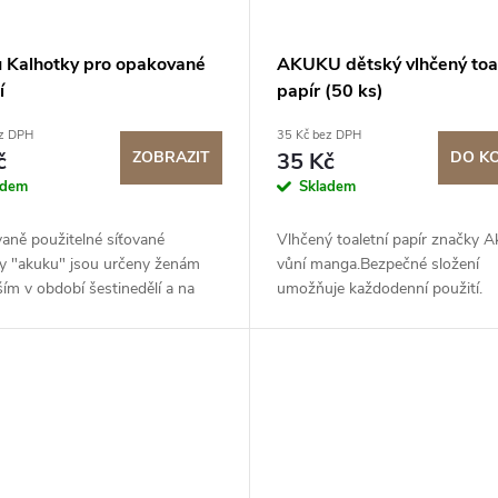
 Kalhotky pro opakované
AKUKU dětský vlhčený toal
í
papír (50 ks)
ez DPH
35 Kč bez DPH
č
ZOBRAZIT
35 Kč
DO K
adem
Skladem
aně použitelné síťované
Vlhčený toaletní papír značky A
ky "akuku" jsou určeny ženám
vůní manga.Bezpečné složení
ím v období šestinedělí a na
umožňuje každodenní použití.
logických a urologických
ích.