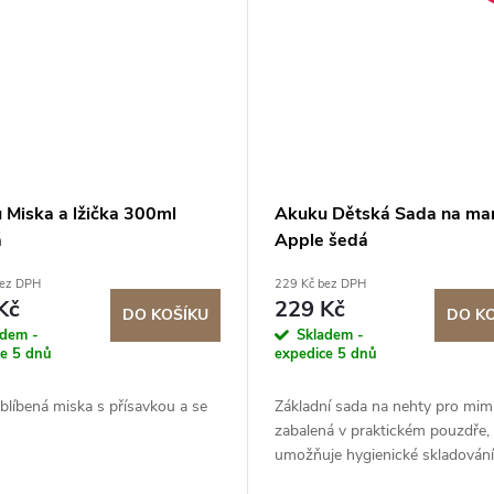
 Miska a lžička 300ml
Akuku Dětská Sada na ma
á
Apple šedá
bez DPH
229 Kč bez DPH
Kč
229 Kč
DO KOŠÍKU
DO K
adem -
Skladem -
ce 5 dnů
expedice 5 dnů
blíbená miska s přísavkou a se
Základní sada na nehty pro mim
.
zabalená v praktickém pouzdře, 
umožňuje hygienické skladování
přenášení. Sada na nehty pro m