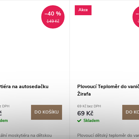
se skládá z 5 prvků – nůžek,...
Akce
–40 %
149 Kč
tiéra na autosedačku
Plovoucí Teploměr do vani
Žirafa
ez DPH
69 Kč bez DPH
č
DO KOŠÍKU
69 Kč
DO K
adem
Skladem
ální moskytiéra na dětskou
Plovoucí dětský teploměr do van