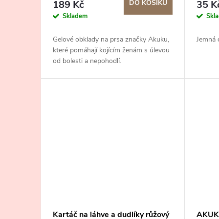
o
189 Kč
DO KOŠÍKU
35 K
u
Skladem
Skl
d
k
Gelové obklady na prsa značky Akuku,
Jemná 
u
které pomáhají kojícím ženám s úlevou
od bolesti a nepohodlí.
t
k
ů
t
ů
Kartáč na láhve a dudlíky růžový
AKUKU