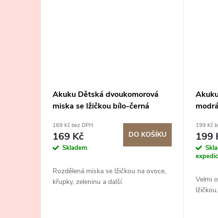
Akuku Dětská dvoukomorová
Akuku
miska se lžičkou bílo-černá
modr
169 Kč bez DPH
199 Kč 
169 Kč
DO KOŠÍKU
199 
Skladem
Skl
expedi
Rozdělená miska se lžičkou na ovoce,
Velmi o
křupky, zeleninu a další.
lžičkou