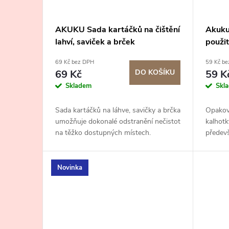
AKUKU Sada kartáčků na čištění
Akuku
lahví, saviček a brček
použit
69 Kč bez DPH
59 Kč b
69 Kč
DO KOŠÍKU
59 K
Skladem
Skl
Sada kartáčků na láhve, savičky a brčka
Opakov
umožňuje dokonalé odstranění nečistot
kalhot
na těžko dostupných místech.
předevš
gyneko
oddělen
Novinka