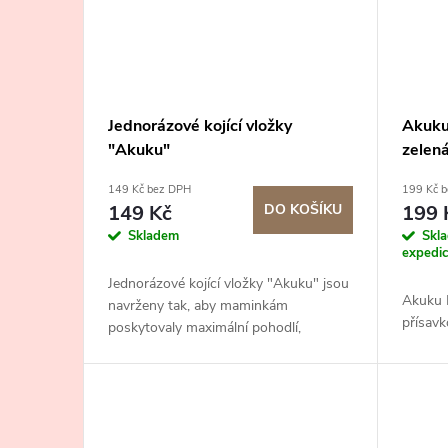
Jednorázové kojící vložky
Akuku
"Akuku"
zelen
149 Kč bez DPH
199 Kč 
149 Kč
DO KOŠÍKU
199 
Skladem
Skl
expedi
Jednorázové kojící vložky "Akuku" jsou
Akuku M
navrženy tak, aby maminkám
přísavk
poskytovaly maximální pohodlí,
hygienu a bezpečnost během kojení.
Ideální volba pro každodenní použití.