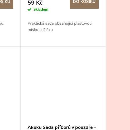
OŠÍKU
59 Kč
DO KOŠÍKU
Skladem
vu.
Praktická sada obsahující plastovou
misku a lžičku
Akuku Sada příborů v pouzdře -