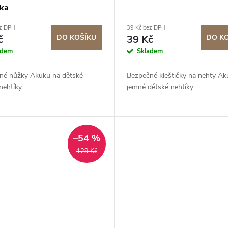
ka
ez DPH
39 Kč bez DPH
č
DO KOŠÍKU
39 Kč
DO K
adem
Skladem
né nůžky Akuku na dětské
Bezpečné kleštičky na nehty Ak
nehtíky.
jemné dětské nehtíky.
–54 %
129 Kč