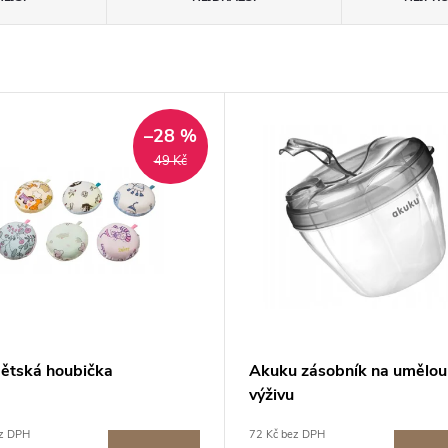
–28 %
49 Kč
dětská houbička
Akuku zásobník na umělou
výživu
ez DPH
72 Kč bez DPH