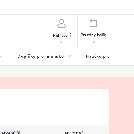
hrany osobních údajů
Zeptejte se
NÁKUPNÍ
KOŠÍK
Prázdný košík
Přihlášení
Doplňky pro miminko
Hračky pro děti
ODÁVANĚJŠÍ
ABECEDNĚ