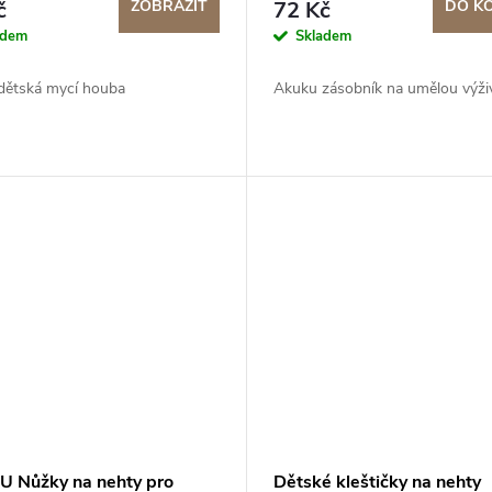
č
ZOBRAZIT
72 Kč
DO K
adem
Skladem
dětská mycí houba
Akuku zásobník na umělou výži
 Nůžky na nehty pro
Dětské kleštičky na nehty