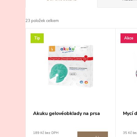
a
23
položek celkem
z
V
Tip
Akce
e
ý
n
p
í
i
p
s
r
p
Akuku gelovéobklady na prsa
Mycí 
o
r
d
189 Kč bez DPH
35 Kč b