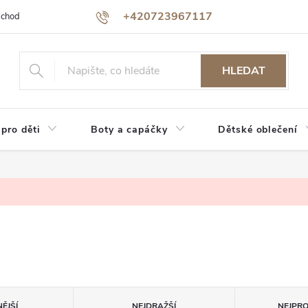
+420723967117
bchodu
Jak nakupovat
Reklamace a vrácení zboží
Podmínky oc
HLEDAT
 pro děti
Boty a capáčky
Dětské oblečení
ĚJŠÍ
NEJDRAŽŠÍ
NEJPR