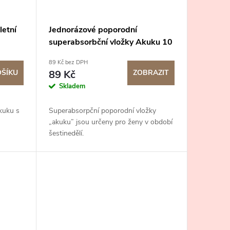
etní
Jednorázové poporodní
superabsorbční vložky Akuku 10
ks v balení
89 Kč bez DPH
OŠÍKU
89 Kč
ZOBRAZIT
Skladem
kuku s
Superabsorpční poporodní vložky
„akuku” jsou určeny pro ženy v období
šestinedělí.