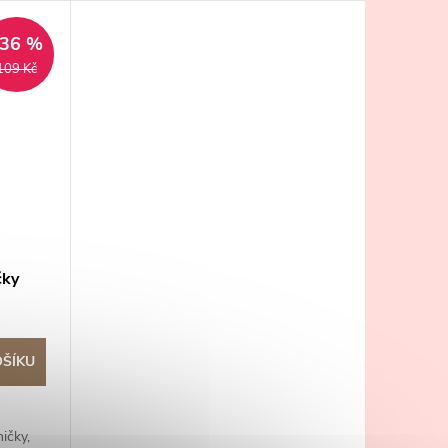
–36 %
109 Kč
čky
OŠÍKU
ičky,