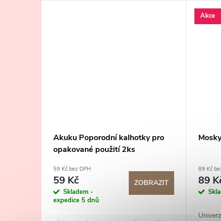
Akce
Akuku Poporodní kalhotky pro
Mosky
opakované použití 2ks
59 Kč bez DPH
89 Kč b
59 Kč
89 K
ZOBRAZIT
Skladem -
Skl
expedice 5 dnů
Univerz