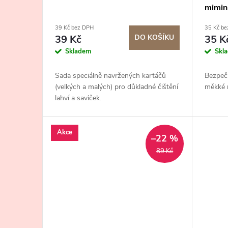
mimin
39 Kč bez DPH
35 Kč b
39 Kč
DO KOŠÍKU
35 K
Skladem
Skl
Sada speciálně navržených kartáčů
Bezpeč
(velkých a malých) pro důkladné čištění
měkké 
lahví a saviček.
Akce
–22 %
89 Kč