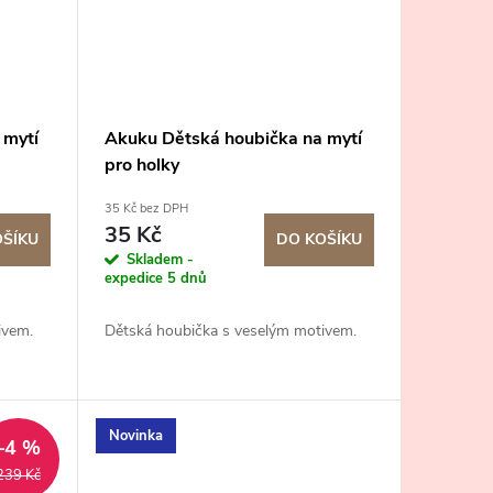
 mytí
Akuku Dětská houbička na mytí
pro holky
35 Kč bez DPH
35 Kč
OŠÍKU
DO KOŠÍKU
Skladem -
expedice 5 dnů
ivem.
Dětská houbička s veselým motivem.
Novinka
–4 %
239 Kč