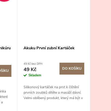
nikúru
Akuku První zubní Kartáček
49 Kč bez DPH
49 Kč
DO KOŠÍKU
OŠÍKU
Skladem
Silikonový kartáček na prst k čištění
inka
prvních zoubků dítěte a masáží dásní.
které
Velmi oblíbený produkt, který má být v
 a
základní výbavičce pro děťátko.
iminka