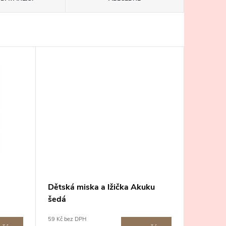
Dětská miska a lžička Akuku
šedá
59 Kč bez DPH