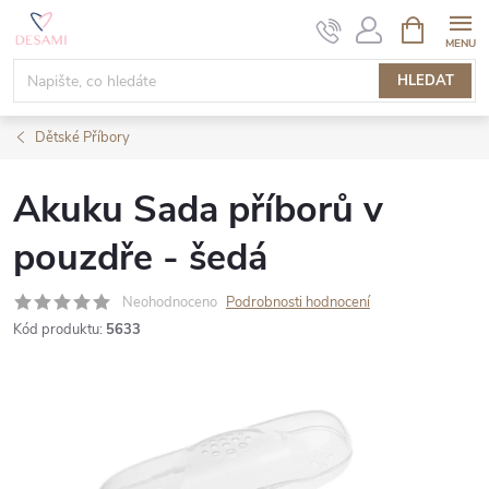
Přejít
NÁKUPNÍ
KOŠÍK
na
obsah
HLEDAT
Dětské Příbory
Akuku Sada příborů v
pouzdře - šedá
Neohodnoceno
Podrobnosti hodnocení
Kód produktu:
5633