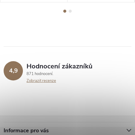
Hodnocení zákazníků
4,9
871 hodnocení
Zobrazit recenze
Z
Informace pro vás