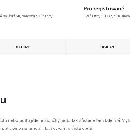
Pro registrované
né na údržbu, neabsorbují pachy
Od částky 999Kč/40€ sleva -
RECENZE
DISKUZE
nu
olu nebo pultu jídelní židličky, jídlo tak zůstane tam kde má. Vý
 potraviny po umytí, stačí vyvařit v čisté vodě.