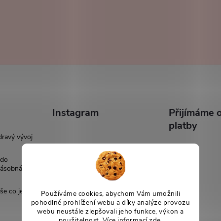
Instagram
Přijímáme o
platby
dravý vývoj
 do
násobná
še co je
Používáme cookies, abychom Vám umožnili
pohodlné prohlížení webu a díky analýze provozu
webu neustále zlepšovali jeho funkce, výkon a
použitelnost. Více informací
zde
.