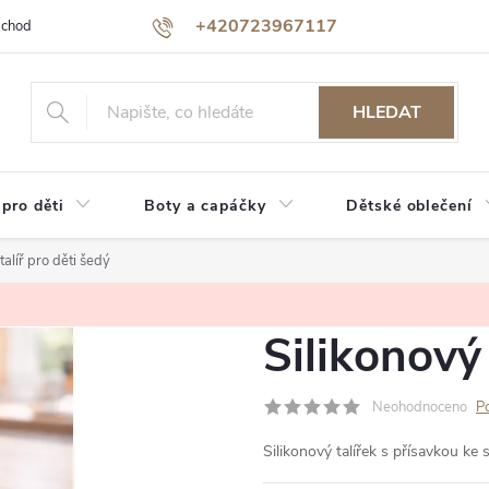
+420723967117
bchodu
Jak nakupovat
Reklamace a vrácení zboží
Podmínky oc
HLEDAT
 pro děti
Boty a capáčky
Dětské oblečení
talíř pro děti šedý
Silikonový 
Neohodnoceno
P
Silikonový talířek s přísavkou ke s