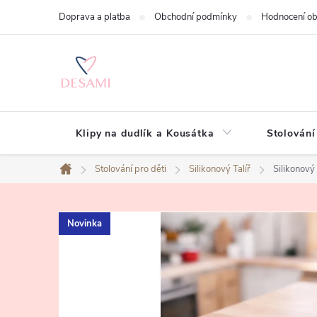
Přejít
Doprava a platba
Obchodní podmínky
Hodnocení o
na
obsah
Klipy na dudlík a Kousátka
Stolování
Stolování pro děti
Silikonový Talíř
Silikonový 
Domů
Novinka