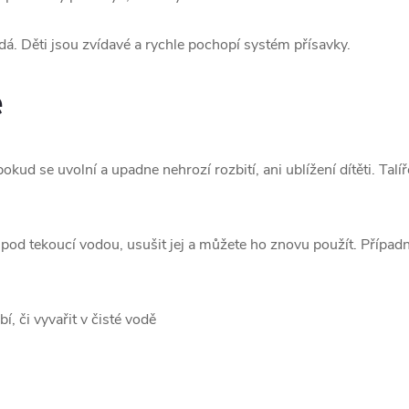
dá. Děti jsou zvídavé a rychle pochopí systém přísavky.
e
pokud se uvolní a upadne nehrozí rozbití, ani ublížení dítěti. Tal
t pod tekoucí vodou, usušit jej a můžete ho znovu použít. Případ
, či vyvařit v čisté vodě