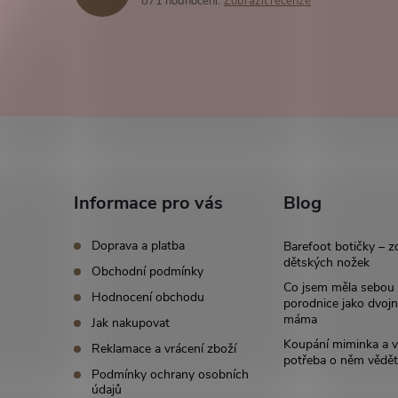
871 hodnocení
Zobrazit recenze
Z
á
Informace pro vás
Blog
p
Doprava a platba
Barefoot botičky – z
a
dětských nožek
Obchodní podmínky
Co jsem měla sebou
Hodnocení obchodu
t
porodnice jako dvoj
máma
Jak nakupovat
í
Koupání miminka a v
Reklamace a vrácení zboží
potřeba o něm vědět
Podmínky ochrany osobních
údajů