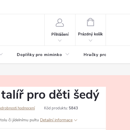
hrany osobních údajů
Zeptejte se
NÁKUPNÍ
KOŠÍK
Prázdný košík
Přihlášení
Doplňky pro miminko
Hračky pro děti
talíř pro děti šedý
odrobnosti hodnocení
Kód produktu:
5843
tolu či jídelnímu pultu
Detailní informace