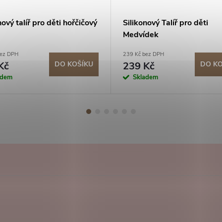
nový talíř pro děti hořčičový
Silikonový Talíř pro děti
Medvídek
bez DPH
239 Kč bez DPH
Kč
DO KOŠÍKU
239 Kč
DO KO
adem
Skladem