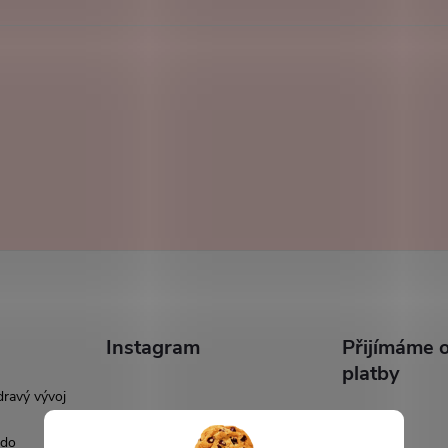
Instagram
Přijímáme o
platby
dravý vývoj
 do