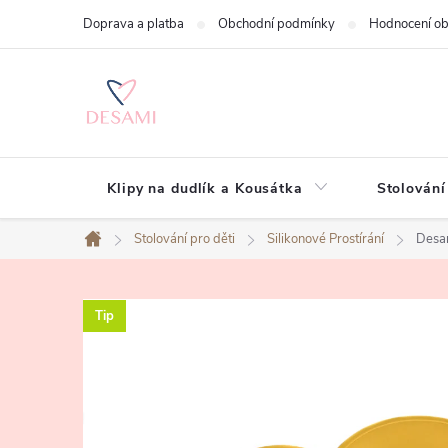
Přejít
Doprava a platba
Obchodní podmínky
Hodnocení o
na
obsah
Klipy na dudlík a Kousátka
Stolování
Stolování pro děti
Silikonové Prostírání
Desam
Domů
Tip