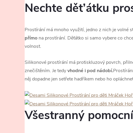
Nechte dět’átku pro
Prostírání má mnoho využití, jedno z nich je volné s
přímo
na prostírání. Děťátko si samo vybere co chc
volnost.
Silikonové prostírání má protiskluzový povrch, přiln
znečištěním. Je tedy
vhodné i pod nádobí.
Prostírán
něj dopadne jen setřete hadříkem nebo ho opláchne
Všestranný pomocn