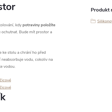
stor
Produkt n
Silikono
tolování, kdy
potraviny položíte
e ochutnat. Bude mít prostor a
e ke stolu a chrání ho před
í neabsorbuje vodu, cokoliv na
te vodou.
ík