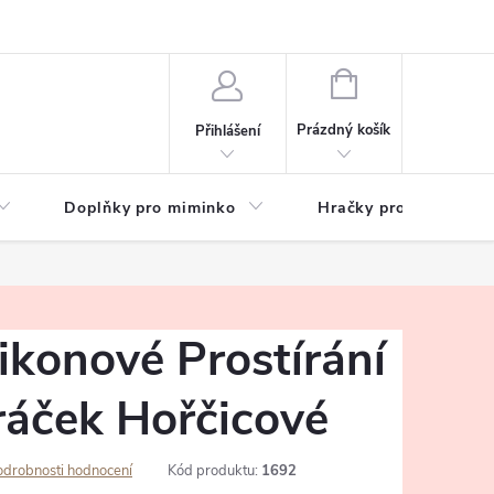
hrany osobních údajů
Zeptejte se
NÁKUPNÍ
KOŠÍK
Prázdný košík
Přihlášení
Doplňky pro miminko
Hračky pro děti
ikonové Prostírání
ráček Hořčicové
odrobnosti hodnocení
Kód produktu:
1692