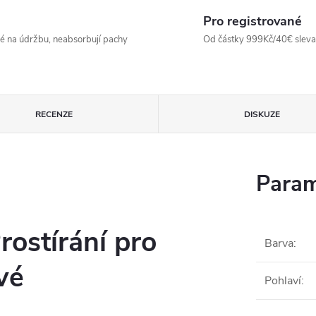
Pro registrované
né na údržbu, neabsorbují pachy
Od částky 999Kč/40€ sleva -
RECENZE
DISKUZE
Param
rostírání pro
Barva
:
vé
Pohlaví
: