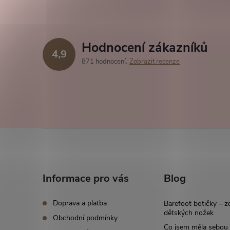
Hodnocení zákazníků
4,9
871 hodnocení
Zobrazit recenze
Z
á
Informace pro vás
Blog
p
Doprava a platba
Barefoot botičky – z
a
dětských nožek
Obchodní podmínky
Co jsem měla sebou