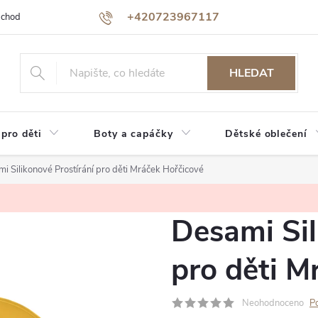
+420723967117
bchodu
Jak nakupovat
Reklamace a vrácení zboží
Podmínky oc
HLEDAT
 pro děti
Boty a capáčky
Dětské oblečení
i Silikonové Prostírání pro děti Mráček Hořčicové
Desami Sil
pro děti M
Neohodnoceno
P