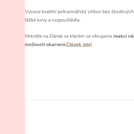
Vysoce kvalitní potravinářský silikon bez škodlivých l
těžké kovy a rozpouštědla.
Mrkněte na článek ve kterém se věnujeme
reakci ná
možnosti obarvení.
Článek zde!