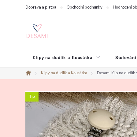
Přejít
Doprava a platba
Obchodní podmínky
Hodnocení o
na
obsah
Klipy na dudlík a Kousátka
Stolování
Klipy na dudlík a Kousátka
Desami Klip na dudlí
Domů
Tip