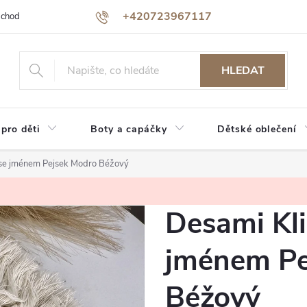
+420723967117
bchodu
Jak nakupovat
Reklamace a vrácení zboží
Podmínky oc
HLEDAT
 pro děti
Boty a capáčky
Dětské oblečení
k se jménem Pejsek Modro Béžový
Desami Kli
jménem Pe
Béžový