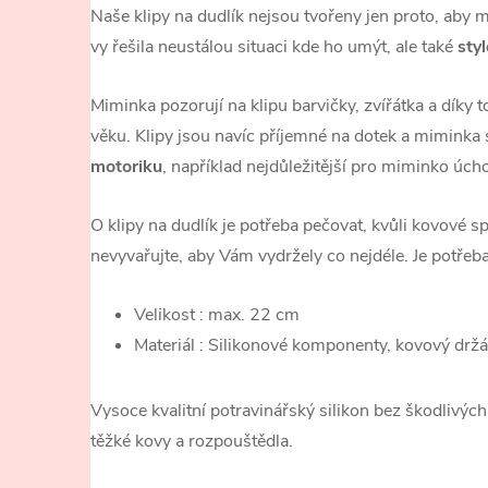
Naše klipy na dudlík nejsou tvořeny jen proto, aby
vy řešila neustálou situaci kde ho umýt, ale také
sty
Miminka pozorují na klipu barvičky, zvířátka a díky 
věku. Klipy jsou navíc příjemné na dotek a miminka 
motoriku
, například nejdůležitější pro miminko úch
O klipy na dudlík je potřeba pečovat, kvůli kovové s
nevyvařujte, aby Vám vydržely co nejdéle. Je potřeba
Velikost : max. 22 cm
Materiál : Silikonové komponenty, kovový drž
Vysoce kvalitní potravinářský silikon bez škodlivých l
těžké kovy a rozpouštědla.