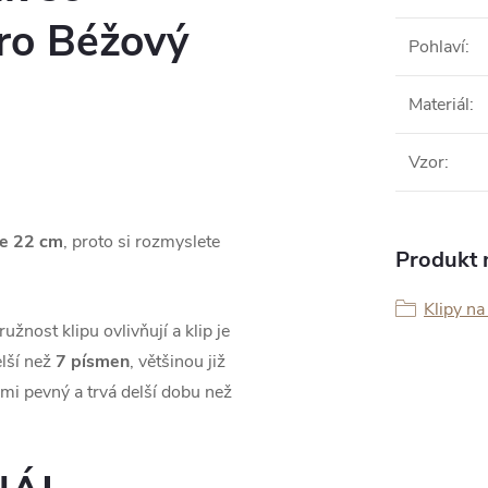
ro Béžový
Pohlaví
:
Materiál
:
Vzor
:
e 22 cm
, proto si rozmyslete
Produkt n
Klipy na
žnost klipu ovlivňují a klip je
lší než
7 písmen
, většinou již
lmi pevný a trvá delší dobu než