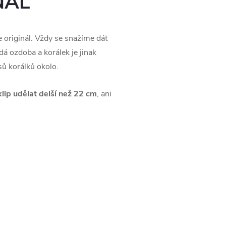
NÁL
e originál. Vždy se snažíme dát
dá ozdoba a korálek je jinak
usů korálků okolo.
klip udělat delší než 22 cm
, ani