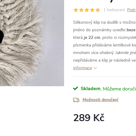
1 hodnocení
Podr
Silikonový klip na dudlík s možn
jméno do poznámky uveďte
beze
která
je 22 cm
, proto si rozmysl
písmenka přidáváme lentilkové korá
mnohem více ohebný. Jakmile jm
nepřidáváme a klip je následně ve
informace
Skladem
Možnosti doručení
289 Kč
Měrná
cena: