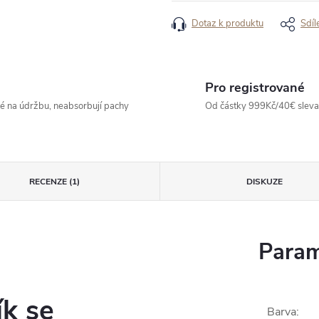
Dotaz k produktu
Sdíl
Pro registrované
né na údržbu, neabsorbují pachy
Od částky 999Kč/40€ sleva -
RECENZE (1)
DISKUZE
Param
ík se
Barva
: