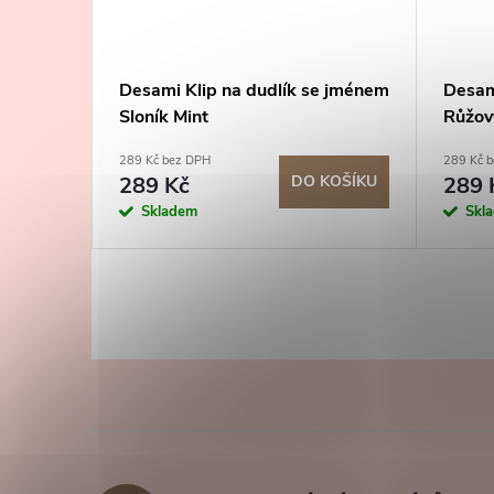
e jménem
Desami Klip na dudlík se jménem
Desam
Sloník Mint
Růžový
289 Kč bez DPH
289 Kč 
KOŠÍKU
289 Kč
DO KOŠÍKU
289 
Skladem
Skl