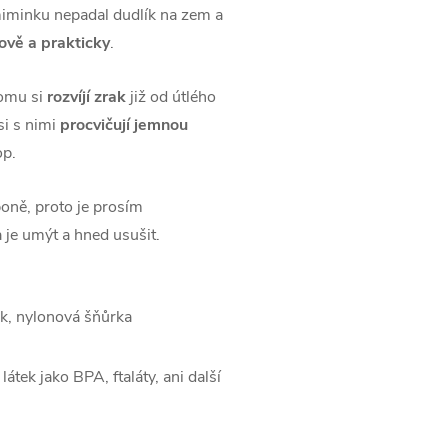
 miminku nepadal dudlík na zem a
lově a prakticky
.
tomu si
rozvíjí zrak
již od útlého
si s nimi
procvičují jemnou
op.
poně, proto je prosím
 je umýt a hned usušit.
ák, nylonová šňůrka
átek jako BPA, ftaláty, ani další