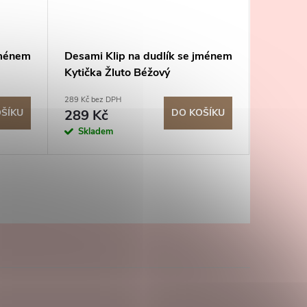
jménem
Desami Klip na dudlík se jménem
Desami 
Kytička Žluto Béžový
Sloník 
289 Kč bez DPH
289 Kč bez
ŠÍKU
289 Kč
DO KOŠÍKU
289 K
Skladem
Sklad