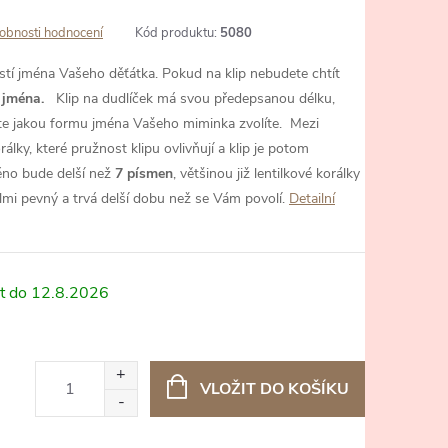
obnosti hodnocení
Kód produktu:
5080
ostí jména Vašeho děťátka. Pokud na klip nebudete chtít
 jména.
Klip na dudlíček má svou předepsanou délku,
ete jakou formu jména Vašeho miminka zvolíte.
Mezi
lky, které pružnost klipu ovlivňují a klip je potom
éno bude delší než
7 písmen
, většinou již lentilkové korálky
lmi pevný a trvá delší dobu než se Vám povolí.
Detailní
12.8.2026
VLOŽIT DO KOŠÍKU