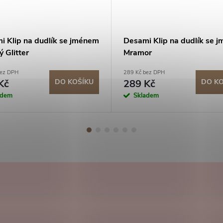
i Klip na dudlík se jménem
Desami Klip na dudlík se 
 Glitter
Mramor
bez DPH
289 Kč bez DPH
Kč
DO KOŠÍKU
289 Kč
DO KO
adem
Skladem