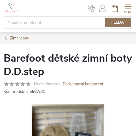
Přejít
NÁKUPNÍ
KOŠÍK
na
obsah
HLEDAT
Zimní obuv
Barefoot dětské zimní boty
D.D.step
Neohodnoceno
Podrobnosti hodnocení
Kód produktu:
5567/31