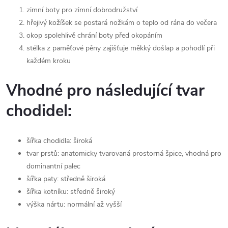
zimní boty pro zimní dobrodružství
hřejivý kožíšek se postará nožkám o teplo od rána do večera
okop spolehlivě chrání boty před okopáním
stélka z paměťové pěny zajišťuje měkký došlap a pohodlí při
každém kroku
Vhodné pro následující tvar
chodidel:
šířka chodidla
:
široká
tvar prstů
: anatomicky tvarovaná prostorná špice, vhodná pro
dominantní palec
šířka paty
: středně široká
šířka kotníku
: středně široký
výška nártu
: normální až vyšší