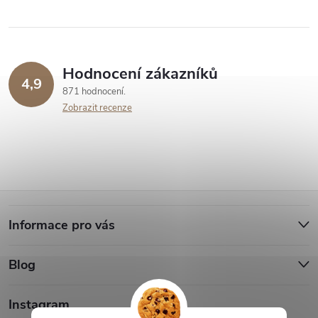
Hodnocení zákazníků
4,9
871 hodnocení
Zobrazit recenze
Z
Informace pro vás
á
Blog
p
a
Instagram