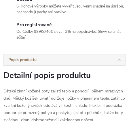
Silikonové výrobky můžete vyvařit. Jsou velmi snadné na údržbu,
neabsorbují pachy ani barvivo.
Pro registrované
Od částky 999Kč/40€ sleva -3% na objednávku. Slevy se u nás
sčítají.
Popis produktu
Detailní popis produktu
Dětské zimní kožené boty zajistí teplo a pohodlí i během mrazivých
dnů. Měkký kožíšek uvnitř udržuje nožky v příjemném teple, zatímco
kvalitní kožený svršek odolává vlhkosti i chladu. Flexibilní podrážka
podporuje přirozený pohyb a poskytuje jistotu při chůzi, takže boty
zvládnou zimní dobrodružství i každodenní nošení.