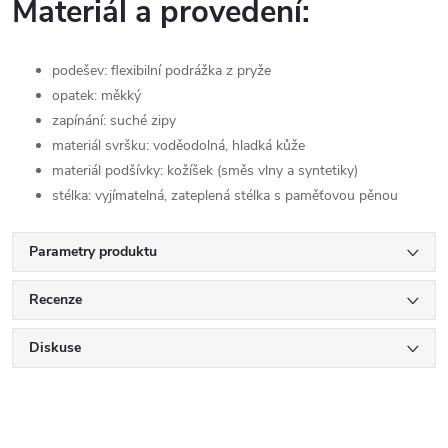
Materiál a provedení:
podešev
: flexibilní podrážka z pryže
opatek
:
měkký
zapínání: suché zipy
materiál svršku: voděodolná, hladká kůže
materiál podšívky: kožíšek (
směs vlny a syntetiky)
stélka
: vyjímatelná, zateplená stélka s paměťovou pěnou
Parametry produktu
Recenze
Diskuse