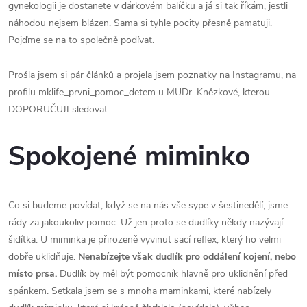
gynekologii je dostanete v dárkovém balíčku a já si tak říkám, jestli
náhodou nejsem blázen. Sama si tyhle pocity přesně pamatuji.
Pojďme se na to společně podívat.
Prošla jsem si pár článků a projela jsem poznatky na Instagramu, na
profilu mklife_prvni_pomoc_detem u MUDr. Knězkové, kterou
DOPORUČUJI sledovat.
Spokojené miminko
Co si budeme povídat, když se na nás vše sype v šestinedělí, jsme
rády za jakoukoliv pomoc. Už jen proto se dudlíky někdy nazývají
šidítka. U miminka je přirozeně vyvinut sací reflex, který ho velmi
dobře uklidňuje.
Nenabízejte však dudlík pro oddálení kojení, nebo
místo prsa.
Dudlík by měl být pomocník hlavně pro uklidnění před
spánkem. Setkala jsem se s mnoha maminkami, které nabízely