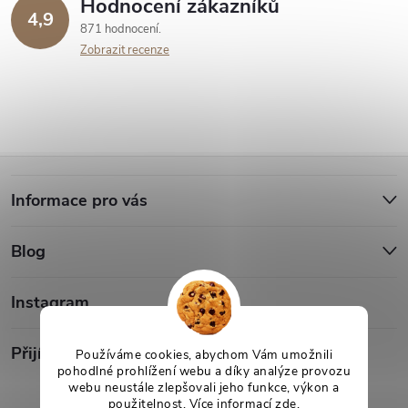
Hodnocení zákazníků
4,9
871 hodnocení
Zobrazit recenze
Z
Informace pro vás
á
Blog
p
a
Instagram
t
Přijímáme online platby
Používáme cookies, abychom Vám umožnili
pohodlné prohlížení webu a díky analýze provozu
webu neustále zlepšovali jeho funkce, výkon a
í
použitelnost. Více informací
zde
.