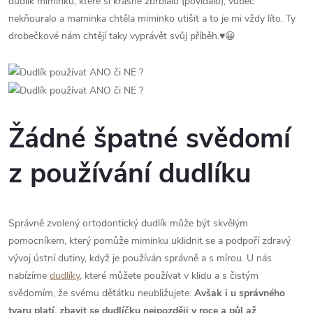
dudlík miminku, které si krásně žbrblalo (povídalo), vůbec
nekňouralo a maminka chtěla miminko utišit a to je mi vždy líto. Ty
drobečkové nám chtějí taky vyprávět svůj příběh.♥️😀
Žádné špatné svědomí
z používání dudlíku
Správně zvolený ortodontický dudlík může být skvělým
pomocníkem, který pomůže miminku uklidnit se a podpoří zdravý
vývoj ústní dutiny, když je používán správně a s mírou. U nás
n
abízíme
dudlíky
, které můžete používat v klidu a s čistým
svědomím, že svému děťátku neubližujete.
Avšak i u správného
tvaru platí, zbavit se dudlíčku nejpozději v roce a půl až