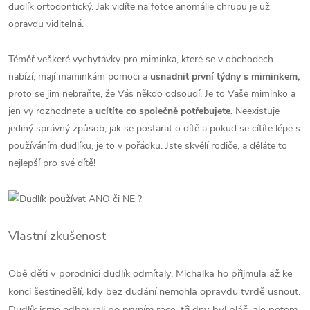
dudlík ortodontický. Jak vidíte na fotce anomálie chrupu je už
opravdu viditelná.
Téměř veškeré vychytávky pro miminka, které se v obchodech
nabízí, mají maminkám pomoci a
usnadnit první týdny s miminkem,
proto se jim nebraňte, že Vás někdo odsoudí. Je to Vaše miminko a
jen vy rozhodnete a
ucítíte co společně potřebujete.
Neexistuje
jediný správný způsob, jak se postarat o dítě a pokud se cítíte lépe s
používáním dudlíku, je to v pořádku. Jste skvělí rodiče, a děláte to
nejlepší pro své dítě!
Vlastní zkušenost
Obě děti v porodnici dudlík odmítaly, Michalka ho přijmula až ke
konci šestinedělí, kdy bez dudání nemohla opravdu tvrdě usnout.
Dudlík jsme odbourali po prvním roce, tři dny byl pláč, ale potom