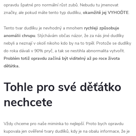
opravdu špatné pro normální růst zubů. Nebudu tu jmenovat
značky, ale pokud máte tento typ dudlíku,
okamžitě jej VYHOĎTE
.
Tento tvar dudlíku je nevhodný a mnohem
rychleji způsobuje
anomálii chrupu
. Slýchávám občas názor, že za nás jiné dudlíky
nebyli a neznají v okolí nikoho kdo by na to trpěl. Protože se dudlíky
do roka dávali v 90% pryč, a tak se nestihla abnormalita vytvořit.
Problém totiž opravdu začíná být viditelný až po roce života
děťátka.
Tohle pro své děťátko
nechcete
Vždy chceme pro naše miminka to nejlepší. Proto bych opravdu
kupovala jen ověřené tvary dudlíků, kdy je na obalu informace, že je