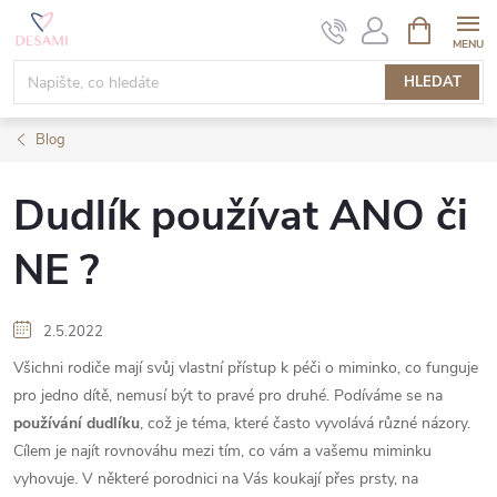
Přejít
NÁKUPNÍ
KOŠÍK
na
obsah
HLEDAT
Blog
Dudlík používat ANO či
NE ?
2.5.2022
Všichni rodiče mají svůj vlastní přístup k péči o miminko, co funguje
pro jedno dítě, nemusí být to pravé pro druhé. Podíváme se na
používání dudlíku
, což je téma, které často vyvolává různé názory.
Cílem je najít rovnováhu mezi tím, co vám a vašemu miminku
vyhovuje.
V některé porodnici na Vás koukají přes prsty, na