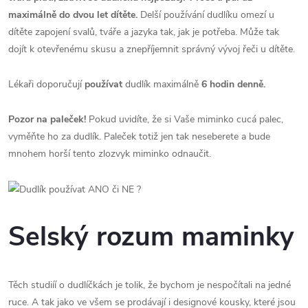
maximálně do dvou let dítěte.
Delší používání dudlíku omezí u
dítěte zapojení svalů, tváře a jazyka tak, jak je potřeba. Může tak
dojít k otevřenému skusu a znepříjemnit správný vývoj řeči u dítěte.
Lékaři doporučují
používat
dudlík maximálně
6 hodin denně.
Pozor na paleček!
Pokud uvidíte, že si Vaše miminko cucá palec,
vyměňte ho za dudlík. Paleček totiž jen tak neseberete a bude
mnohem horší tento zlozvyk miminko odnaučit.
Selský rozum maminky
Těch studiíí o dudlíčkách je tolik, že bychom je nespočítali na jedné
ruce. A tak jako ve všem se prodávají i designové kousky, které jsou