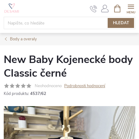
Přejít
NÁKUPNÍ
KOŠÍK
na
obsah
HLEDAT
Body a overaly
New Baby Kojenecké body
Classic černé
Neohodnoceno
Podrobnosti hodnocení
Kód produktu:
4537/62