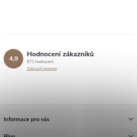
Hodnocení zákazníků
4,9
871 hodnocení
Zobrazit recenze
Z
Informace pro vás
á
Blog