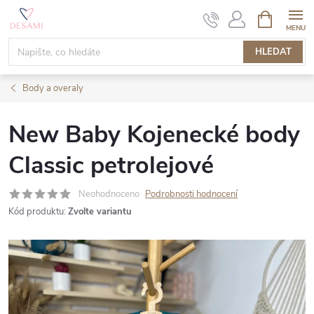
Přejít
NÁKUPNÍ
KOŠÍK
na
obsah
HLEDAT
Body a overaly
New Baby Kojenecké body
Classic petrolejové
Neohodnoceno
Podrobnosti hodnocení
Kód produktu:
Zvolte variantu