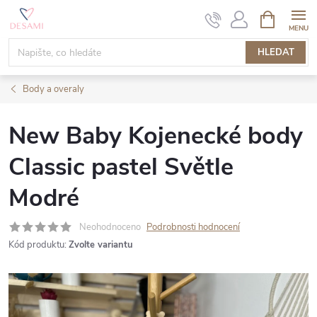
Přejít
NÁKUPNÍ
KOŠÍK
na
obsah
HLEDAT
Body a overaly
New Baby Kojenecké body
Classic pastel Světle
Modré
Neohodnoceno
Podrobnosti hodnocení
Kód produktu:
Zvolte variantu