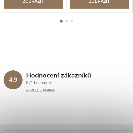
ZOBRAZIT
ZOBRAZIT
Hodnocení zákazníků
4,9
871 hodnocení
Zobrazit recenze
Z