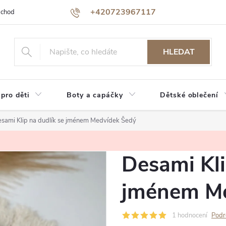
+420723967117
bchodu
Jak nakupovat
Reklamace a vrácení zboží
Podmínky oc
HLEDAT
 pro děti
Boty a capáčky
Dětské oblečení
sami Klip na dudlík se jménem Medvídek Šedý
Desami Kli
jménem Me
1 hodnocení
Podr