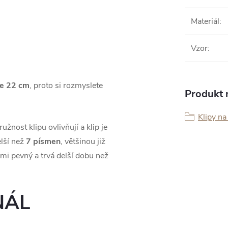
Materiál
:
Vzor
:
e 22 cm
, proto si rozmyslete
Produkt n
Klipy na
žnost klipu ovlivňují a klip je
lší než
7 písmen
, většinou již
lmi pevný a trvá delší dobu než
NÁL