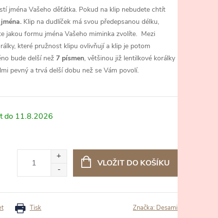
ostí jména Vašeho děťátka. Pokud na klip nebudete chtít
 jména.
Klip na dudlíček má svou předepsanou délku,
ete jakou formu jména Vašeho miminka zvolíte.
Mezi
lky, které pružnost klipu ovlivňují a klip je potom
éno bude delší než
7 písmen
, většinou již lentilkové korálky
lmi pevný a trvá delší dobu než se Vám povolí.
11.8.2026
VLOŽIT DO KOŠÍKU
et
Tisk
Značka:
Desami