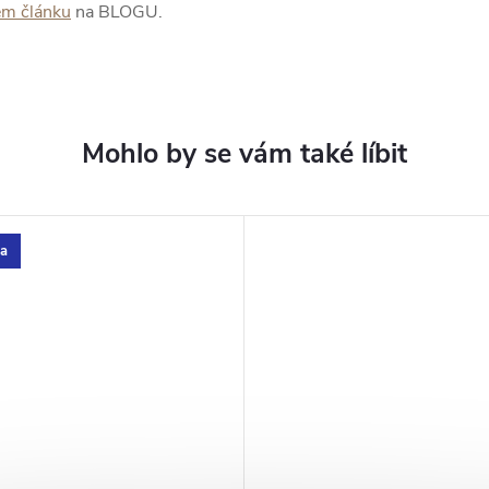
em článku
na BLOGU.
a