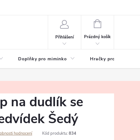
hrany osobních údajů
Zeptejte se
NÁKUPNÍ
KOŠÍK
Prázdný košík
Přihlášení
Doplňky pro miminko
Hračky pro děti
p na dudlík se
dvídek Šedý
obnosti hodnocení
Kód produktu:
834