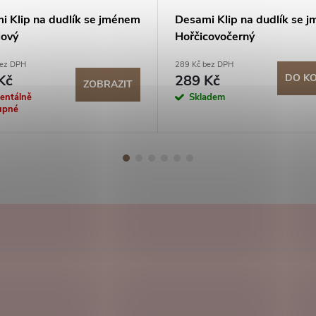
i Klip na dudlík se jménem
Desami Klip na dudlík se 
lový
Hořčicovočerný
bez DPH
289 Kč bez DPH
Kč
289 Kč
DO KO
ZOBRAZIT
entálně
Skladem
upné