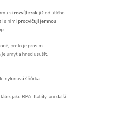
tomu si
rozvíjí zrak
již od útlého
si s nimi
procvičují jemnou
op.
poně, proto je prosím
 je umýt a hned usušit.
ák, nylonová šňůrka
átek jako BPA, ftaláty, ani další