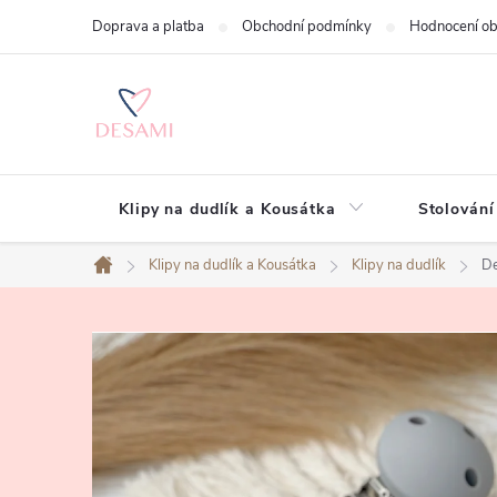
Přejít
Doprava a platba
Obchodní podmínky
Hodnocení o
na
obsah
Klipy na dudlík a Kousátka
Stolování
Klipy na dudlík a Kousátka
Klipy na dudlík
De
Domů