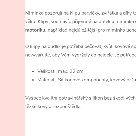
Miminka pozorují na klipu barvičky, zvířátka a díky 
věku. Klipy jsou navíc příjemné na dotek a miminka 
motoriku
, například nejdůležitější pro miminko úch
O klipy na dudlík je potřeba pečovat, kvůli kovové s
nevyvařujte, aby Vám vydržely co nejdéle. Je potřeba
Velikost : max. 22 cm
Materiál : Silikonové komponenty, kovový drž
Vysoce kvalitní potravinářský silikon bez škodlivých l
těžké kovy a rozpouštědla.