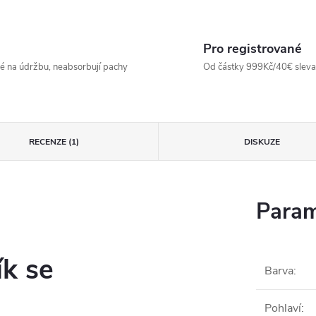
Pro registrované
né na údržbu, neabsorbují pachy
Od částky 999Kč/40€ sleva -
RECENZE (1)
DISKUZE
Param
ík se
Barva
:
Pohlaví
: