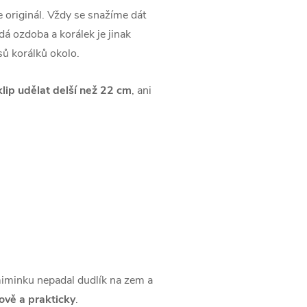
e originál. Vždy se snažíme dát
dá ozdoba a korálek je jinak
usů korálků okolo.
klip udělat delší než 22 cm
, ani
 miminku nepadal dudlík na zem a
lově a prakticky
.