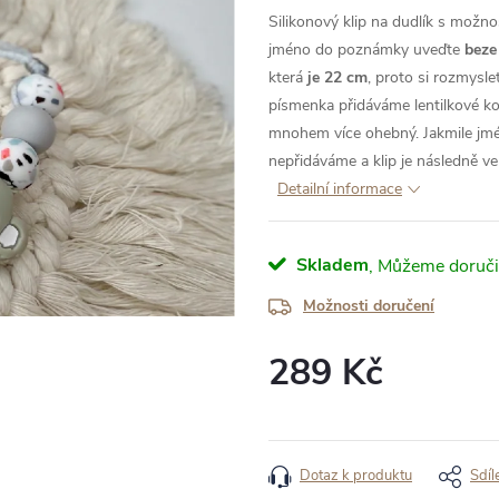
Silikonový klip na dudlík s možn
jméno do poznámky uveďte
beze
která
je 22 cm
, proto si rozmysl
písmenka přidáváme lentilkové korá
mnohem více ohebný. Jakmile jm
nepřidáváme a klip je následně ve
Detailní informace
Skladem
Možnosti doručení
289 Kč
Měrná
cena:
Dotaz k produktu
Sdíl