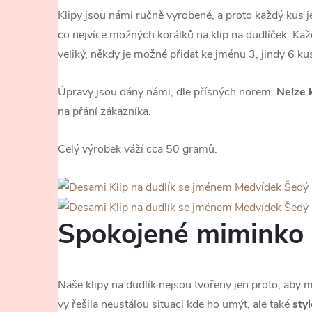
Klipy jsou námi ručně vyrobené, a proto každý kus j
co nejvíce možných korálků na klip na dudlíček. Kaž
veliký, někdy je možné přidat ke jménu 3, jindy 6 k
Úpravy jsou dány námi, dle přísných norem.
Nelze 
na přání zákazníka.
Celý výrobek váží cca 50 gramů.
Spokojené miminko
Naše klipy na dudlík nejsou tvořeny jen proto, aby
vy řešila neustálou situaci kde ho umýt, ale také
sty