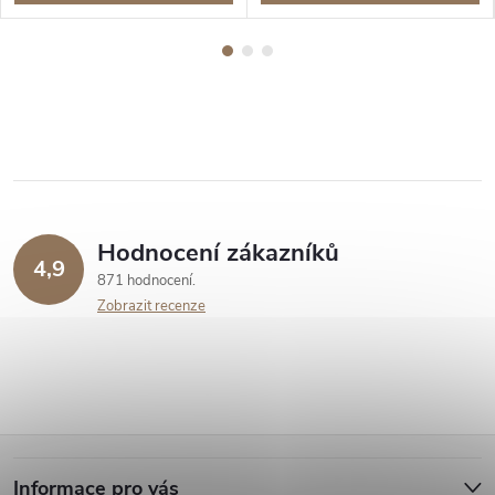
Hodnocení zákazníků
4,9
871 hodnocení
Zobrazit recenze
Z
Informace pro vás