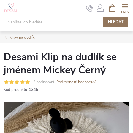
Přejít
NÁKUPNÍ
KOŠÍK
na
obsah
HLEDAT
Klipy na dudlík
Desami Klip na dudlík se
jménem Mickey Černý
3 hodnocení
Podrobnosti hodnocení
Kód produktu:
1245