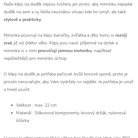
Naše klipy na dudlík nejsou tvořeny jen proto, aby miminku nepadal
dudlík na zem a vy řešila neustálou situaci kde ho umýt, ale také
stylově a prakticky
.
Miminka pozorují na klipu barvičky, zvířátka a díky tomu si
rozvíjí
zrak
již od útlého věku. Klipy jsou navíc příjemné na dotek a
miminka si s nimi
procvičují jemnou motoriku
, například
nejdůležitější pro miminko úchop.
O klipy na dudlík je potřeba pečovat, kvůli kovové sponě, proto je
prosím nevyvařujte, aby Vám vydržely co nejdéle. Je potřeba je umýt
a hned usušit.
Velikost : max. 22 cm
Materiál : Silikonové komponenty, kovový držák, nylonová
šňůrka