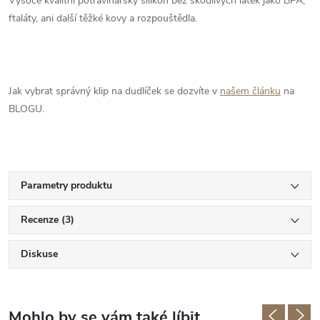
Vysoce kvalitní potravinářský silikon bez škodlivých látek jako BPA,
ftaláty, ani další těžké kovy a rozpouštědla.
Jak vybrat správný klip na dudlíček se dozvíte v
našem článku
na
BLOGU.
Parametry produktu
Recenze (3)
Diskuse