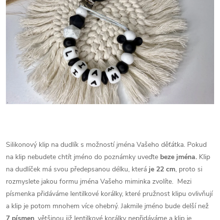
Silikonový klip na dudlík s možností jména Vašeho děťátka. Pokud
na klip nebudete chtít jméno do poznámky uveďte
beze jména.
Klip
na dudlíček má svou předepsanou délku, která
je 22 cm
, proto si
rozmyslete jakou formu jména Vašeho miminka zvolíte.
Mezi
písmenka přidáváme lentilkové korálky, které pružnost klipu ovlivňují
a klip je potom mnohem více ohebný. Jakmile jméno bude delší než
7 písmen
, většinou již lentilkové korálky nepřidáváme a klip je