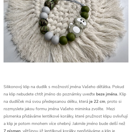
Silikonový klip na dudlík s možností jména Vašeho děťátka. Pokud
na klip nebudete chtít jméno do poznámky uveďte
beze jména.
Klip
na dudlíček má svou předepsanou délku, která
je 22 cm
, proto si
rozmyslete jakou formu jména Vašeho miminka zvolíte.
Mezi
písmenka přidáváme lentilkové korálky, které pružnost klipu ovlivňují
a klip je potom mnohem více ohebný. Jakmile jméno bude delší než
7 písmen
, většinou již lentilkové korálky nepřidáváme a klip je