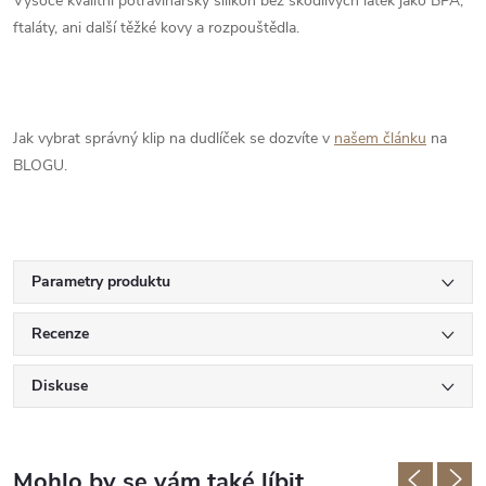
Vysoce kvalitní potravinářský silikon bez škodlivých látek jako BPA,
ftaláty, ani další těžké kovy a rozpouštědla.
Jak vybrat správný klip na dudlíček se dozvíte v
našem článku
na
BLOGU.
Parametry produktu
Recenze
Diskuse