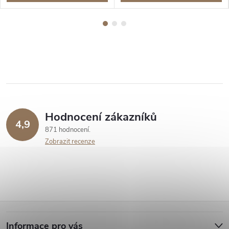
Hodnocení zákazníků
4,9
871 hodnocení
Zobrazit recenze
Z
Informace pro vás