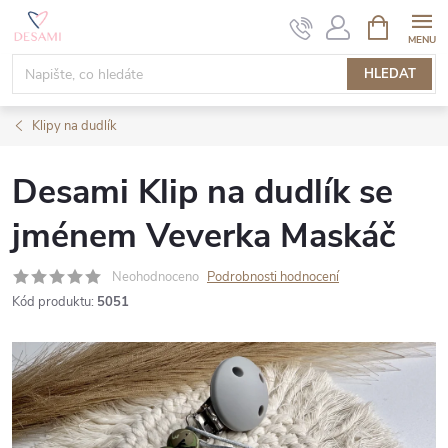
Přejít
NÁKUPNÍ
KOŠÍK
na
obsah
HLEDAT
Klipy na dudlík
Desami Klip na dudlík se
jménem Veverka Maskáč
Neohodnoceno
Podrobnosti hodnocení
Kód produktu:
5051