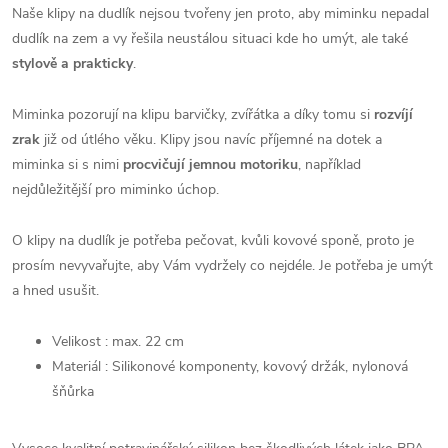
Naše klipy na dudlík nejsou tvořeny jen proto, aby miminku nepadal
dudlík na zem a vy řešila neustálou situaci kde ho umýt, ale také
stylově a prakticky
.
Miminka pozorují na klipu barvičky, zvířátka a díky tomu si
rozvíjí
zrak
již od útlého věku. Klipy jsou navíc příjemné na dotek a
miminka si s nimi
procvičují jemnou motoriku
, například
nejdůležitější pro miminko úchop.
O klipy na dudlík je potřeba pečovat, kvůli kovové sponě, proto je
prosím nevyvařujte, aby Vám vydržely co nejdéle. Je potřeba je umýt
a hned usušit.
Velikost : max. 22 cm
Materiál : Silikonové komponenty, kovový držák, nylonová
šňůrka