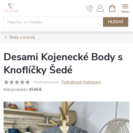
Přejít
NÁKUPNÍ
KOŠÍK
na
obsah
HLEDAT
Body a overaly
Desami Kojenecké Body s
Knoflíčky Šedé
Neohodnoceno
Podrobnosti hodnocení
Kód produktu:
4546/6