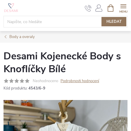
Přejít
NÁKUPNÍ
KOŠÍK
na
obsah
HLEDAT
Body a overaly
Desami Kojenecké Body s
Knoflíčky Bílé
Neohodnoceno
Podrobnosti hodnocení
Kód produktu:
4543/6-9