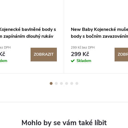
 Kojenecké bavlněné body s
New Baby Kojenecké muše
m zapínáním dlouhý rukáv
body s bočním zavazování
odré
Duha
bez DPH
299 Kč bez DPH
Kč
299 Kč
ZOBRAZIT
ZOBR
adem
Skladem