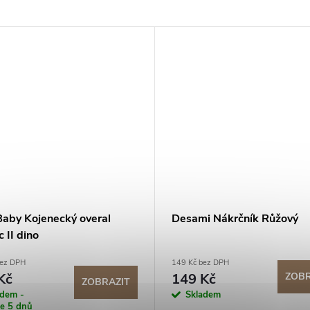
aby Kojenecký overal
Desami Nákrčník Růžový
c II dino
bez DPH
149 Kč bez DPH
Kč
149 Kč
ZOBR
ZOBRAZIT
adem -
Skladem
ce 5 dnů