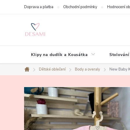
Přejít
Doprava a platba
Obchodní podmínky
Hodnocení o
na
obsah
Klipy na dudlík a Kousátka
Stolování
Dětské oblečení
Body a overaly
New Baby Ko
Domů