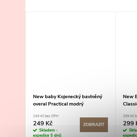
lněný
New baby Kojenecký bavlněný
New B
overal Practical modrý
Classi
249 Kč bez DPH
299 Kč 
249 Kč
299 
BRAZIT
ZOBRAZIT
Skladem -
Skl
expedice 5 dnů
expedi