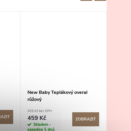
New Baby Teplákový overal
New Bab
růžový
Classic
459 Kč bez DPH
299 Kč bez
AZIT
459 Kč
299 K
ZOBRAZIT
Skladem -
Sklad
expedice 5 dnů
expedice 