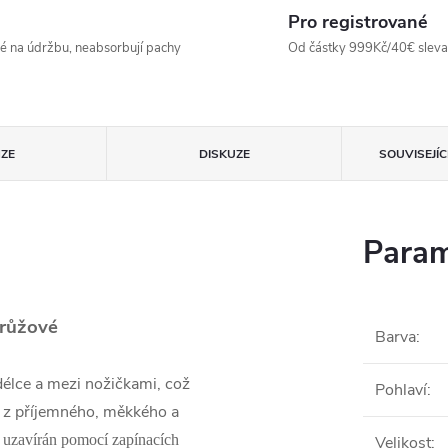
Pro registrované
né na údržbu, neabsorbují pachy
Od částky 999Kč/40€ sleva -
ZE
DISKUZE
SOUVISEJÍ
Param
 růžové
Barva
:
délce a mezi nožičkami, což
Pohlaví
:
é z příjemného, měkkého a
e uzavírán pomocí zapínacích
Velikost
: