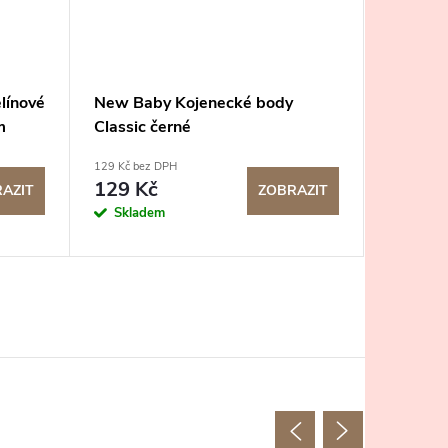
línové
New Baby Kojenecké body
Desami 
m
Classic černé
Knoflíč
129 Kč bez DPH
199 Kč bez
129 Kč
199 K
AZIT
ZOBRAZIT
Skladem
Sklad