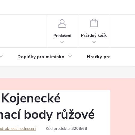
hrany osobních údajů
Zeptejte se
NÁKUPNÍ
KOŠÍK
Prázdný košík
Přihlášení
Doplňky pro miminko
Hračky pro děti
Kojenecké
nací body růžové
odrobnosti hodnocení
Kód produktu:
3208/68