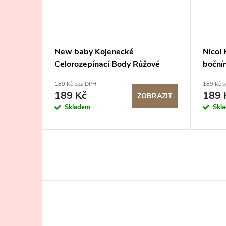
dy
New baby Kojenecké
Nicol
Celorozepínací Body Růžové
boční
Medvídek
Ivo m
189 Kč bez DPH
189 Kč 
189 Kč
189 
BRAZIT
ZOBRAZIT
Skladem
Skl