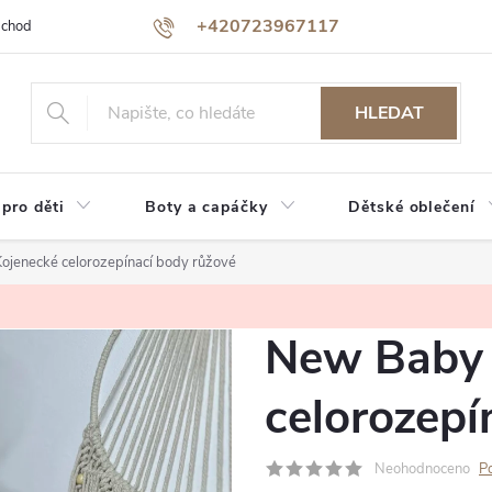
+420723967117
bchodu
Jak nakupovat
Reklamace a vrácení zboží
Podmínky oc
HLEDAT
 pro děti
Boty a capáčky
Dětské oblečení
jenecké celorozepínací body růžové
New Baby 
celorozepí
Neohodnoceno
P