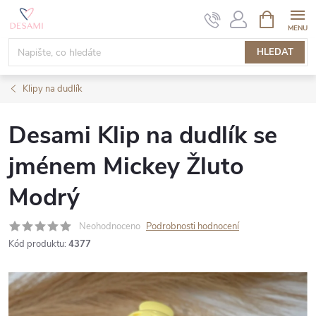
Přejít
NÁKUPNÍ
KOŠÍK
na
obsah
HLEDAT
Klipy na dudlík
Desami Klip na dudlík se
jménem Mickey Žluto
Modrý
Neohodnoceno
Podrobnosti hodnocení
Kód produktu:
4377