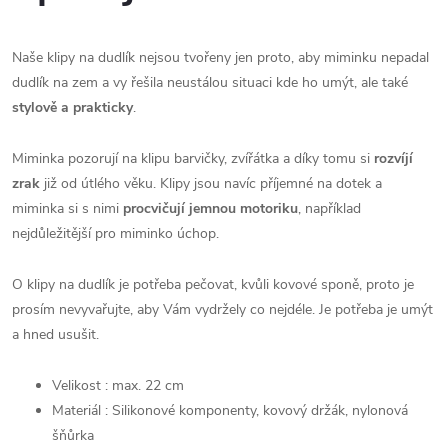
Naše klipy na dudlík nejsou tvořeny jen proto, aby miminku nepadal
dudlík na zem a vy řešila neustálou situaci kde ho umýt, ale také
stylově a prakticky
.
Miminka pozorují na klipu barvičky, zvířátka a díky tomu si
rozvíjí
zrak
již od útlého věku. Klipy jsou navíc příjemné na dotek a
miminka si s nimi
procvičují jemnou motoriku
, například
nejdůležitější pro miminko úchop.
O klipy na dudlík je potřeba pečovat, kvůli kovové sponě, proto je
prosím nevyvařujte, aby Vám vydržely co nejdéle. Je potřeba je umýt
a hned usušit.
Velikost : max. 22 cm
Materiál : Silikonové komponenty, kovový držák, nylonová
šňůrka